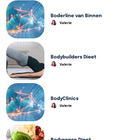
Boderline van Binnen
Valerie
Bodybuilders Dieet
Valerie
BodyClinics
Valerie