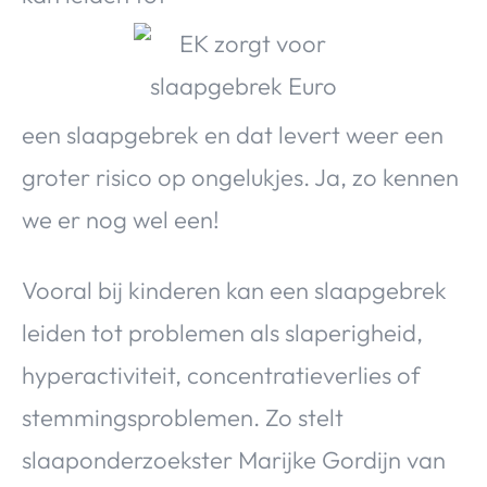
Over Valerie
Over Valerie
De Top 5
Contact
een slaapgebrek en dat levert weer een
groter risico op ongelukjes. Ja, zo kennen
VALERIE'S CHOICE
we er nog wel een!
Food & Drinks
Health & Beauty
Gadgets
Huis & Tuin
Travel
Lifestyle
Vooral bij kinderen kan een slaapgebrek
leiden tot problemen als slaperigheid,
hyperactiviteit, concentratieverlies of
stemmingsproblemen. Zo stelt
slaaponderzoekster Marijke Gordijn van