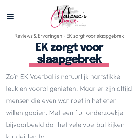
Valerie's Topics
Reviews & Ervaringen
EK zorgt voor slaapgebrek
Travel & Culture
EK zorgt voor
Food & Drinks
slaapgebrek
Happyness & Opmerkelijk
Lifestyle, Sport & Duurzaamheid
Zo’n EK Voetbal is natuurlijk hartstikke
Gadgets & Tech
leuk en vooral genieten. Maar er zijn altijd
Top 5 van Valerie
Health & Beauty
mensen die even wat roet in het eten
Huis & Tuin
willen gooien. Met een flut onderzoekje
Nieuws & Media
bijvoorbeeld dat het vele voetbal kijken
kan leiden tot