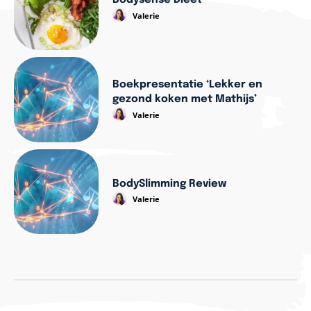
Bodysense Dieet
Valerie
Boekpresentatie ‘Lekker en
gezond koken met Mathijs’
Valerie
BodySlimming Review
Valerie