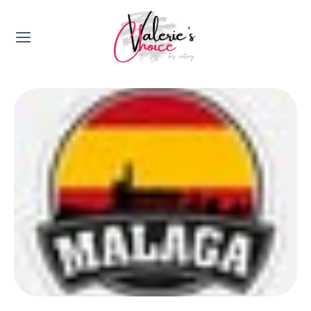
Valerie's Topics
Travel & Culture
Food & Drinks
Happyness & Opmerkelijk
Lifestyle, Sport & Duurzaamheid
Gadgets & Tech
Top 5 van Valerie
Health & Beauty
Huis & Tuin
Nieuws & Media