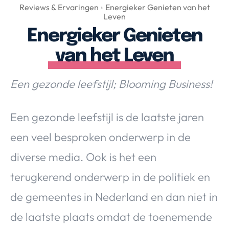
Over Valerie
Reviews & Ervaringen
Energieker Genieten van het
Leven
Over Valerie
Energieker Genieten
De Top 5
van het Leven
Contact
Een gezonde leefstijl; Blooming Business!
VALERIE'S CHOICE
Een gezonde leefstijl is de laatste jaren
Food & Drinks
Health & Beauty
Gadgets
Huis & Tuin
Travel
Lifestyle
een veel besproken onderwerp in de
diverse media. Ook is het een
terugkerend onderwerp in de politiek en
de gemeentes in Nederland en dan niet in
de laatste plaats omdat de toenemende