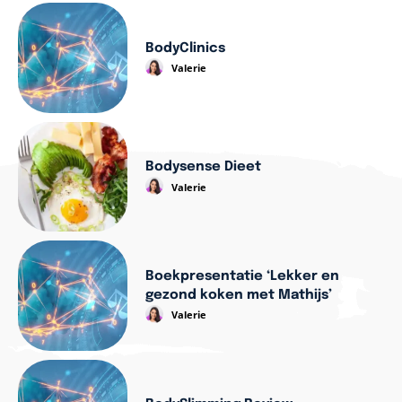
BodyClinics
Valerie
Bodysense Dieet
Valerie
Boekpresentatie ‘Lekker en
gezond koken met Mathijs’
Valerie