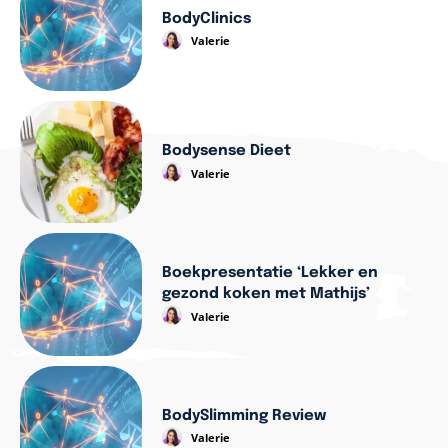
BodyClinics
Valerie
Bodysense Dieet
Valerie
Boekpresentatie ‘Lekker en
gezond koken met Mathijs’
Valerie
BodySlimming Review
Valerie