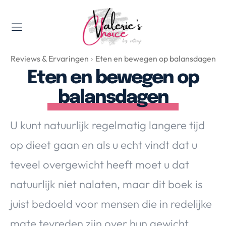
Valerie's Topics
Reviews & Ervaringen
Eten en bewegen op balansdagen
Travel & Culture
Eten en bewegen op
Food & Drinks
balansdagen
Happyness & Opmerkelijk
Lifestyle, Sport & Duurzaamheid
U kunt natuurlijk regelmatig langere tijd
Gadgets & Tech
op dieet gaan en als u echt vindt dat u
Top 5 van Valerie
Health & Beauty
teveel overgewicht heeft moet u dat
Huis & Tuin
natuurlijk niet nalaten, maar dit boek is
Nieuws & Media
juist bedoeld voor mensen die in redelijke
mate tevreden zijn over hun gewicht,