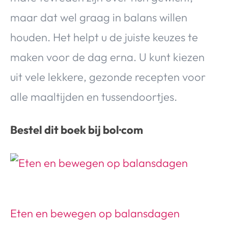
Over Valerie
maar dat wel graag in balans willen
Over Valerie
houden. Het helpt u de juiste keuzes te
De Top 5
maken voor de dag erna. U kunt kiezen
Contact
uit vele lekkere, gezonde recepten voor
VALERIE'S CHOICE
alle maaltijden en tussendoortjes.
Food & Drinks
Health & Beauty
Gadgets
Huis & Tuin
Bestel dit boek bij bol·com
Travel
Lifestyle
Eten en bewegen op balansdagen