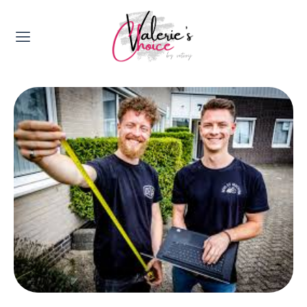
Valerie's Topics
Travel & Culture
Food & Drinks
Happyness & Opmerkelijk
Lifestyle, Sport & Duurzaamheid
Gadgets & Tech
Top 5 van Valerie
Health & Beauty
Huis & Tuin
Nieuws & Media