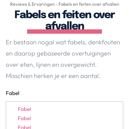
Over Valerie
Reviews & Ervaringen
Fabels en feiten over afvallen
Fabels en feiten over
Over Valerie
De Top 5
afvallen
Contact
Er bestaan nogal wat fabels, denkfouten
VALERIE'S CHOICE
en daarop gebaseerde overtuigingen
over eten, lijnen en overgewicht.
Food & Drinks
Health & Beauty
Gadgets
Huis & Tuin
Misschien herken je er een aantal.
Travel
Lifestyle
Fabel
Fabel
Fabel
Fabel