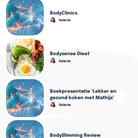
BodyClinics
Valerie
Bodysense Dieet
Valerie
Boekpresentatie ‘Lekker en
gezond koken met Mathijs’
Valerie
BodySlimming Review