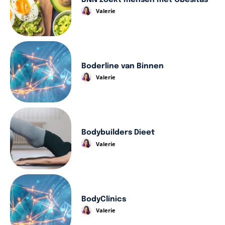
Valerie
Boderline van Binnen
Valerie
Bodybuilders Dieet
Valerie
BodyClinics
Valerie