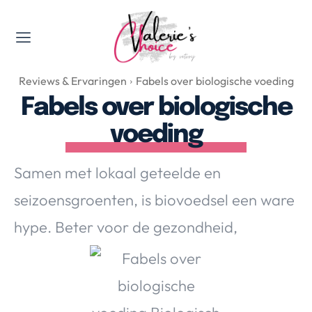
Valerie's Topics
Reviews & Ervaringen
Fabels over biologische voeding
Travel & Culture
Fabels over biologische
Food & Drinks
voeding
Happyness & Opmerkelijk
Lifestyle, Sport & Duurzaamheid
Samen met lokaal geteelde en
Gadgets & Tech
seizoensgroenten, is biovoedsel een ware
Top 5 van Valerie
Health & Beauty
hype. Beter voor de gezondheid,
Huis & Tuin
Nieuws & Media