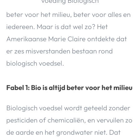
Over Valerie
beter voor het milieu, beter voor alles en
Over Valerie
De Top 5
iedereen. Maar is dat wel zo? Het
Contact
Amerikaanse Marie Claire ontdekte dat
er zes misverstanden bestaan rond
VALERIE'S CHOICE
biologisch voedsel.
Food & Drinks
Health & Beauty
Gadgets
Huis & Tuin
Travel
Lifestyle
Fabel 1: Bio is altijd beter voor het milieu
Biologisch voedsel wordt geteeld zonder
pesticiden of chemicaliën, en vervuilen zo
de aarde en het grondwater niet. Dat