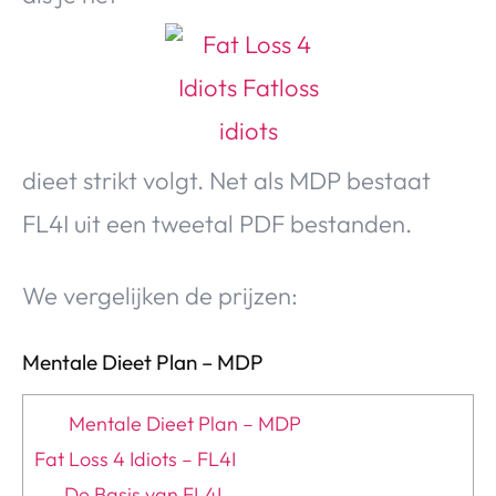
Over Valerie
Over Valerie
De Top 5
Contact
dieet strikt volgt. Net als MDP bestaat
VALERIE'S CHOICE
FL4I uit een tweetal PDF bestanden.
Food & Drinks
Health & Beauty
Gadgets
Huis & Tuin
Travel
Lifestyle
We vergelijken de prijzen:
Mentale Dieet Plan – MDP
Mentale Dieet Plan – MDP
Fat Loss 4 Idiots – FL4I
De Basis van FL4I