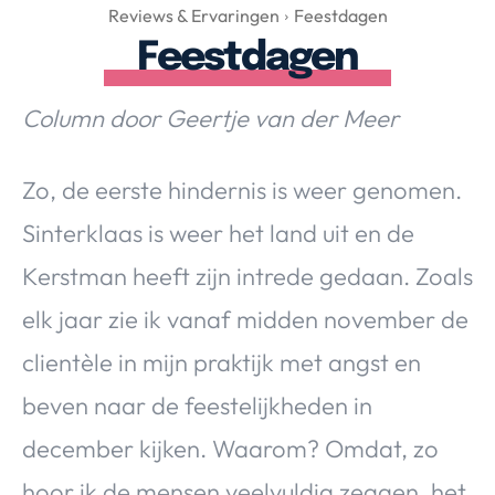
Over Valerie
Reviews & Ervaringen
Feestdagen
Feestdagen
Over Valerie
De Top 5
Column door Geertje van der Meer
Contact
Zo, de eerste hindernis is weer genomen.
VALERIE'S CHOICE
Sinterklaas is weer het land uit en de
Food & Drinks
Health & Beauty
Gadgets
Huis & Tuin
Kerstman heeft zijn intrede gedaan. Zoals
Travel
Lifestyle
elk jaar zie ik vanaf midden november de
clientèle in mijn praktijk met angst en
beven naar de feestelijkheden in
december kijken. Waarom? Omdat, zo
hoor ik de mensen veelvuldig zeggen, het