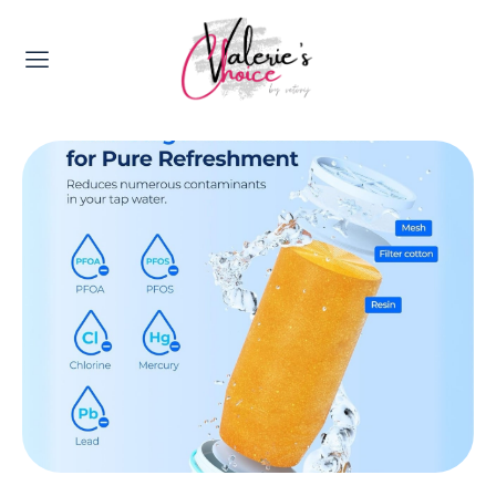
Valerie's Topics
Travel & Culture
Food & Drinks
Happyness & Opmerkelijk
Lifestyle, Sport & Duurzaamheid
Gadgets & Tech
Top 5 van Valerie
Health & Beauty
Huis & Tuin
Nieuws & Media