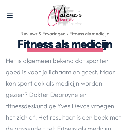
Valerie's Topics
Reviews & Ervaringen
Fitness als medicijn
Travel & Culture
Fitness als medicijn
Food & Drinks
Happyness & Opmerkelijk
Het is algemeen bekend dat sporten
Lifestyle, Sport & Duurzaamheid
goed is voor je lichaam en geest. Maar
Gadgets & Tech
kan sport ook als medicijn worden
Top 5 van Valerie
Health & Beauty
gezien? Dokter Debruyne en
Huis & Tuin
fitnessdeskundige Yves Devos vroegen
Nieuws & Media
het zich af. Het resultaat is een boek met
de passende titel: Fitness als medicijn.