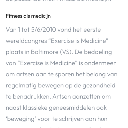
Over Valerie
Over Valerie
Fitness als medicijn
De Top 5
Van 1 tot 5/6/2010 vond het eerste
Contact
wereldcongres “Exercise is Medicine”
VALERIE'S CHOICE
plaats in Baltimore (VS). De bedoeling
van “Exercise is Medicine” is ondermeer
Food & Drinks
Health & Beauty
Gadgets
Huis & Tuin
om artsen aan te sporen het belang van
Travel
Lifestyle
regelmatig bewegen op de gezondheid
te benadrukken. Artsen aanzetten om
naast klassieke geneesmiddelen ook
‘beweging’ voor te schrijven aan hun