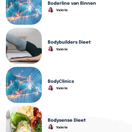
Boderline van Binnen
Valerie
Bodybuilders Dieet
Valerie
BodyClinics
Valerie
Bodysense Dieet
Valerie