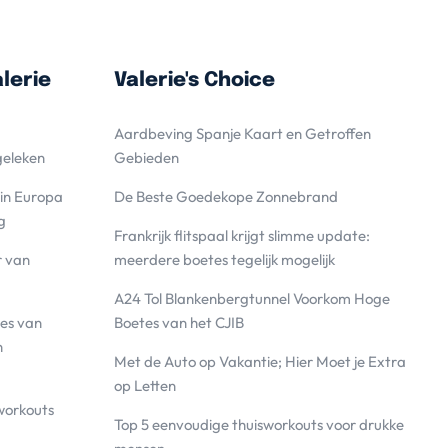
lerie
Valerie's Choice
Aardbeving Spanje Kaart en Getroffen
geleken
Gebieden
 in Europa
De Beste Goedekope Zonnebrand
g
Frankrijk flitspaal krijgt slimme update:
r van
meerdere boetes tegelijk mogelijk
A24 Tol Blankenbergtunnel Voorkom Hoge
es van
Boetes van het CJIB
n
Met de Auto op Vakantie; Hier Moet je Extra
op Letten
workouts
Top 5 eenvoudige thuisworkouts voor drukke