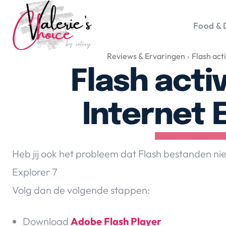
Food & 
Reviews & Ervaringen
Flash act
Vale
Travel 
Flash acti
Food &
Happyn
Internet 
Lifesty
Duurz
Gadget
Heb jij ook het probleem dat Flash bestanden n
Top 5 
Explorer 7
Health
Volg dan de volgende stappen:
Huis & 
Nieuws
Download
Adobe Flash Player