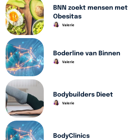
BNN zoekt mensen met
Obesitas
Valerie
Boderline van Binnen
Valerie
Bodybuilders Dieet
Valerie
BodyClinics