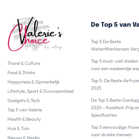
De Top 5 van Va
Top 5 De Beste
Waterfilterkannen Ver
Top 5 must-visit steden
Travel & Culture
voor een weekendje we
Food & Drinks
Top 5: De Beste Airfrye
Happyness & Opmerkelijk
2025
Lifestyle, Sport & Duurzaamheid
De Top 5 Beste Oordopj
Gadgets & Tech
2025 – Kwaliteit, Prijs e
Top 5 van Valerie
Specificaties
Health & Beauty
Top 5 eenvoudige thuis
Huis & Tuin
voor drukke mensen
Nieuws & Media