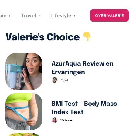
uin
Travel
Lifestyle
OVER VALERIE
ICE
Valerie's Choice
gets
style
AzurAqua Review en
Ervaringen
Paul
BMI Test – Body Mass
Index Test
Valerie