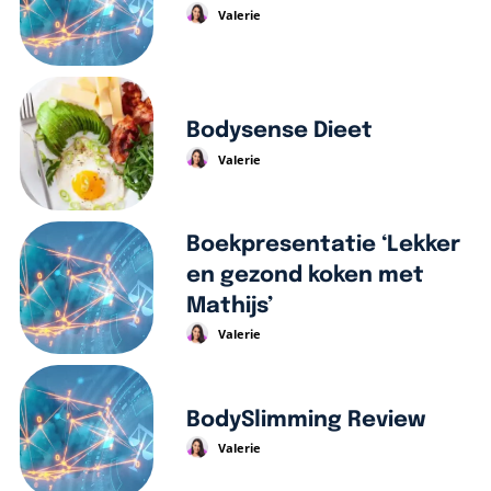
Valerie
Bodysense Dieet
Valerie
Boekpresentatie ‘Lekker
en gezond koken met
Mathijs’
Valerie
BodySlimming Review
Valerie