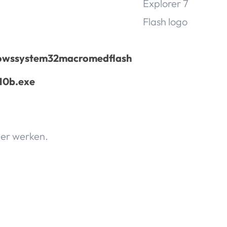
owssystem32macromedflash
l10b.exe
eer werken.