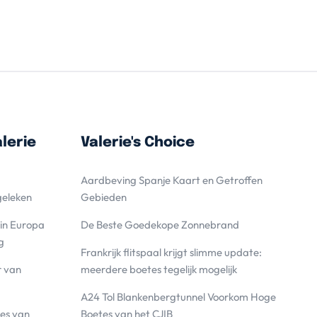
lerie
Valerie's Choice
Aardbeving Spanje Kaart en Getroffen
geleken
Gebieden
 in Europa
De Beste Goedekope Zonnebrand
g
Frankrijk flitspaal krijgt slimme update:
r van
meerdere boetes tegelijk mogelijk
A24 Tol Blankenbergtunnel Voorkom Hoge
es van
Boetes van het CJIB