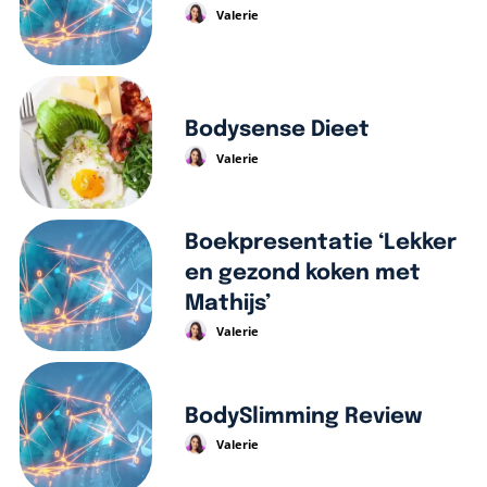
Valerie
Bodysense Dieet
Valerie
Boekpresentatie ‘Lekker
en gezond koken met
Mathijs’
Valerie
BodySlimming Review
Valerie