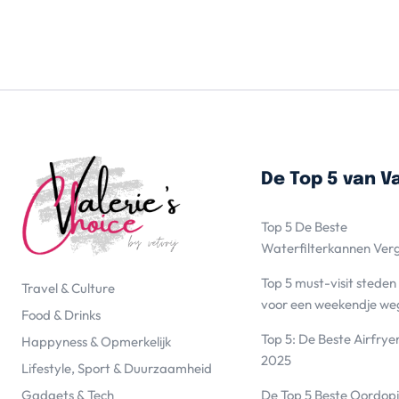
De Top 5 van Va
Top 5 De Beste
Waterfilterkannen Ver
Top 5 must-visit steden
Travel & Culture
voor een weekendje we
Food & Drinks
Top 5: De Beste Airfrye
Happyness & Opmerkelijk
2025
Lifestyle, Sport & Duurzaamheid
De Top 5 Beste Oordopj
Gadgets & Tech