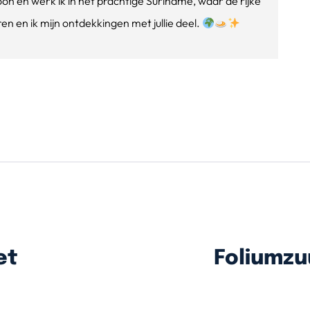
oon en werk ik in het prachtige Suriname, waar de rijke
n en ik mijn ontdekkingen met jullie deel.
et
Foliumzu