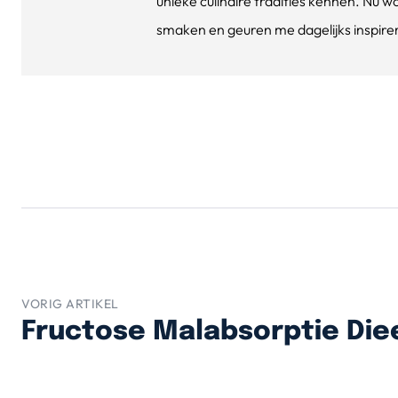
unieke culinaire tradities kennen. Nu w
smaken en geuren me dagelijks inspirere
VORIG ARTIKEL
Fructose Malabsorptie Die