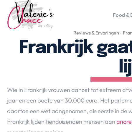
Food & 
Reviews & Ervaringen
Fran
Vale
Travel 
Frankrijk gaa
Food &
Happyn
li
Lifesty
Duurz
Gadget
Wie in Frankrijk vrouwen aanzet tot extreem afv
Top 5 
jaar en een boete van 30.000 euro. Het parleme
Health
daartoe een wet aangenomen, als eerste in de w
Huis & 
Nieuws
Frankrijk lijden tienduizenden mensen aan
anore