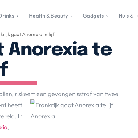
Drinks
Health & Beauty
Gadgets
Huis & T
VALERIE'S CHO
krijk gaat Anorexia te lijf
rie's Topics
Over Valerie
& Culture
Over Valerie
t Anorexia te
Food & Drinks
 Drinks
De Top 5
Health & Beauty
Gad
ess & Opmerkelijk
Contact
Huis & Tuin
Travel
Life
jf
le, Sport &
aamheid
s & Tech
allen, riskeert een gevangenisstraf van
twee
van Valerie
nt heeft
 & Beauty
ereld. In
Tuin
 & Media
xia
,