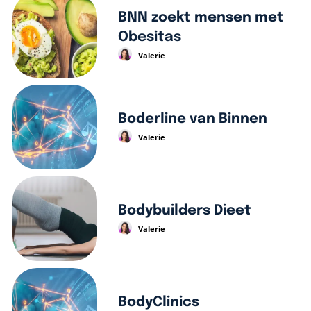
BNN zoekt mensen met
Obesitas
Valerie
Boderline van Binnen
Valerie
Bodybuilders Dieet
Valerie
BodyClinics