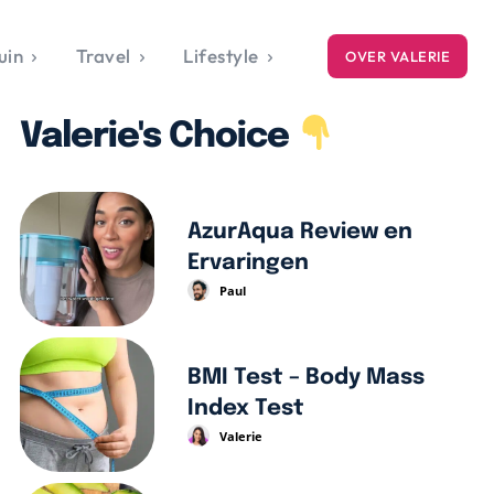
uin
Travel
Lifestyle
OVER VALERIE
ICE
Valerie's Choice
gets
style
AzurAqua Review en
Ervaringen
Paul
BMI Test – Body Mass
Index Test
Valerie