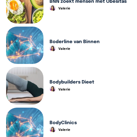
BNN zoekt mensen met Obesitas
Valerie
Boderline van Binnen
Valerie
Bodybuilders Dieet
Valerie
BodyClinics
Valerie