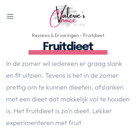
Valerie's Topics
Reviews & Ervaringen
Fruitdieet
Travel & Culture
Fruitdieet
Food & Drinks
Happyness & Opmerkelijk
In de zomer wil iedereen er graag slank
Lifestyle, Sport & Duurzaamheid
en fit uitzien. Tevens is het in de zomer
Gadgets & Tech
prettig om te kunnen dieeten, afslanken
Top 5 van Valerie
Health & Beauty
met een dieet dat makkelijk vol te houden
Huis & Tuin
is. Het fruitdieet is zo’n dieet. Lekker
Nieuws & Media
experimenteren met fruit