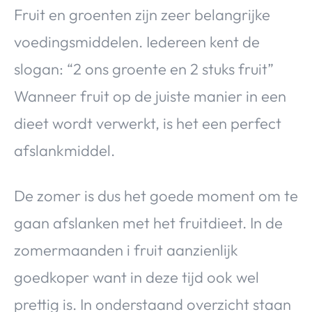
Over Valerie
Fruit en groenten zijn zeer belangrijke
Over Valerie
voedingsmiddelen. Iedereen kent de
De Top 5
slogan: “2 ons groente en 2 stuks fruit”
Contact
Wanneer fruit op de juiste manier in een
dieet wordt verwerkt, is het een perfect
VALERIE'S CHOICE
afslankmiddel.
Food & Drinks
Health & Beauty
Gadgets
Huis & Tuin
Travel
Lifestyle
De zomer is dus het goede moment om te
gaan afslanken met het fruitdieet. In de
zomermaanden i fruit aanzienlijk
goedkoper want in deze tijd ook wel
prettig is. In onderstaand overzicht staan