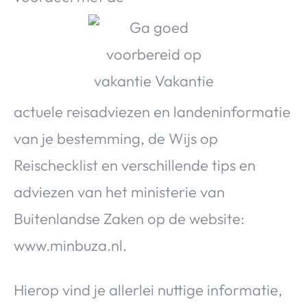
Over Valerie
Over Valerie
De Top 5
Contact
actuele reisadviezen en landeninformatie
VALERIE'S CHOICE
van je bestemming, de Wijs op
Food & Drinks
Health & Beauty
Gadgets
Huis & Tuin
Reischecklist en verschillende tips en
Travel
Lifestyle
adviezen van het ministerie van
Buitenlandse Zaken op de website:
www.minbuza.nl.
Hierop vind je allerlei nuttige informatie,