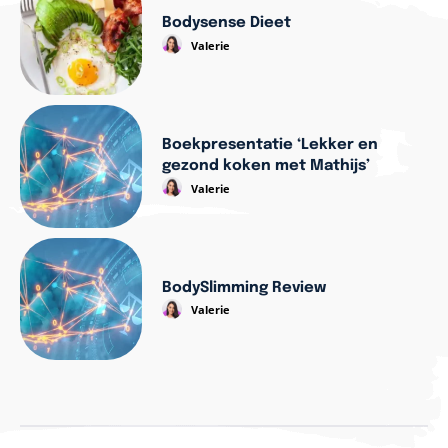
Bodysense Dieet
Valerie
Boekpresentatie ‘Lekker en
gezond koken met Mathijs’
Valerie
BodySlimming Review
Valerie