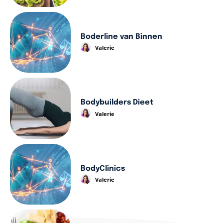
Boderline van Binnen
Valerie
Bodybuilders Dieet
Valerie
BodyClinics
Valerie