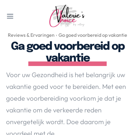
Valerie's Topics
Reviews & Ervaringen
Ga goed voorbereid op vakantie
Travel & Culture
Ga goed voorbereid op
Food & Drinks
vakantie
Happyness & Opmerkelijk
Lifestyle, Sport & Duurzaamheid
Voor uw Gezondheid is het belangrijk uw
Gadgets & Tech
vakantie goed voor te bereiden. Met een
Top 5 van Valerie
Health & Beauty
goede voorbereiding voorkom je dat je
Huis & Tuin
vakantie om de verkeerde reden
Nieuws & Media
onvergetelijk wordt. Doe daarom je
voordeel met de