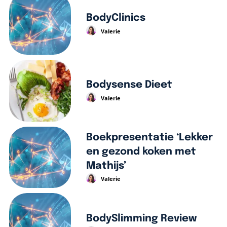
BodyClinics
Valerie
Bodysense Dieet
Valerie
Boekpresentatie ‘Lekker
en gezond koken met
Mathijs’
Valerie
BodySlimming Review