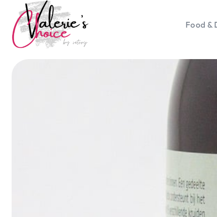
Food & 
Vale
Travel 
Food &
Happyn
Lifesty
Duurz
Gadget
Top 5 
Health
Huis & 
Nieuws