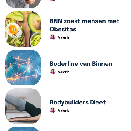
BNN zoekt mensen met
Obesitas
Valerie
Boderline van Binnen
Valerie
Bodybuilders Dieet
Valerie