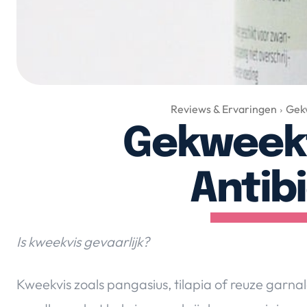
Reviews & Ervaringen
Gekw
Gekweekt
Antib
Is kweekvis gevaarlijk?
Kweekvis zoals pangasius, tilapia of reuze garna