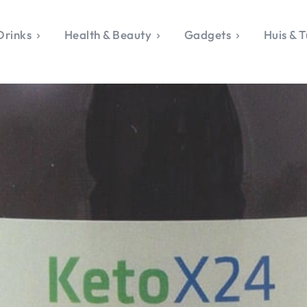
Drinks
Health & Beauty
Gadgets
Huis & T
VALERIE'S CHO
rie's Topics
Over Valerie
& Culture
Over Valerie
Food & Drinks
 Drinks
De Top 5
Health & Beauty
Gad
ess & Opmerkelijk
Contact
Huis & Tuin
Travel
Life
le, Sport &
aamheid
s & Tech
van Valerie
 & Beauty
Tuin
 & Media