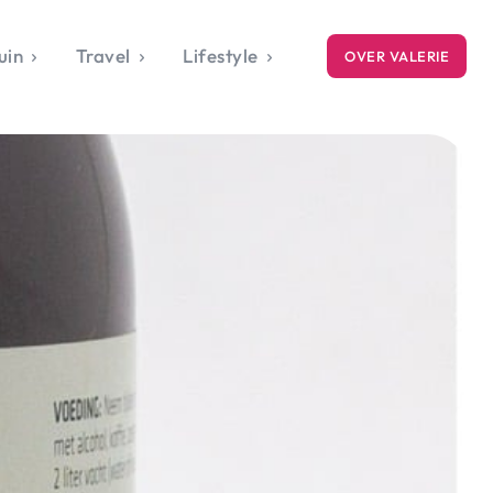
uin
Travel
Lifestyle
OVER VALERIE
ICE
gets
style