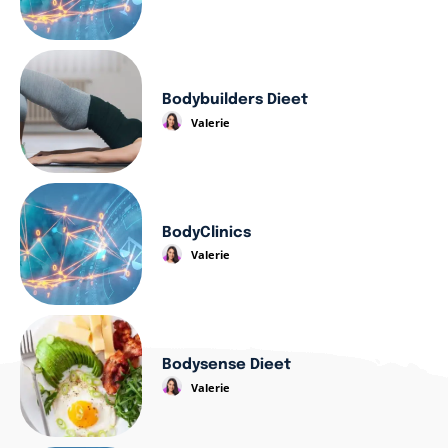
Bodybuilders Dieet
Valerie
BodyClinics
Valerie
Bodysense Dieet
Valerie