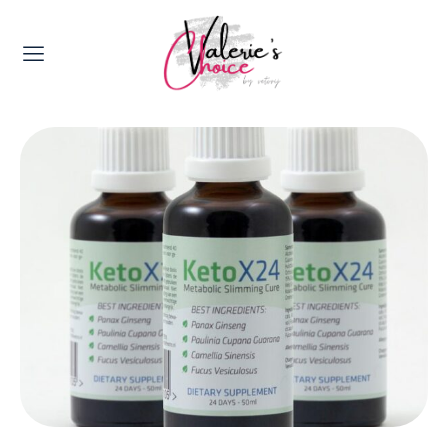
Valerie's Topics
Travel & Culture
Food & Drinks
Happyness & Opmerkelijk
Lifestyle, Sport & Duurzaamheid
Gadgets & Tech
Top 5 van Valerie
Health & Beauty
Huis & Tuin
Nieuws & Media