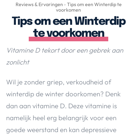
Over Valerie
Reviews & Ervaringen
Tips om een Winterdip te
voorkomen
Over Valerie
Tips om een Winterdip
De Top 5
te voorkomen
Contact
Vitamine D tekort door een gebrek aan
VALERIE'S CHOICE
zonlicht
Food & Drinks
Health & Beauty
Gadgets
Huis & Tuin
Travel
Lifestyle
Wil je zonder griep, verkoudheid of
winterdip de winter doorkomen? Denk
dan aan vitamine D. Deze vitamine is
namelijk heel erg belangrijk voor een
goede weerstand en kan depressieve