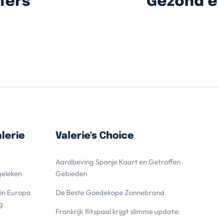
fers
Gezond e
lerie
Valerie's Choice
Aardbeving Spanje Kaart en Getroffen
geleken
Gebieden
 in Europa
De Beste Goedekope Zonnebrand
g
Frankrijk flitspaal krijgt slimme update: