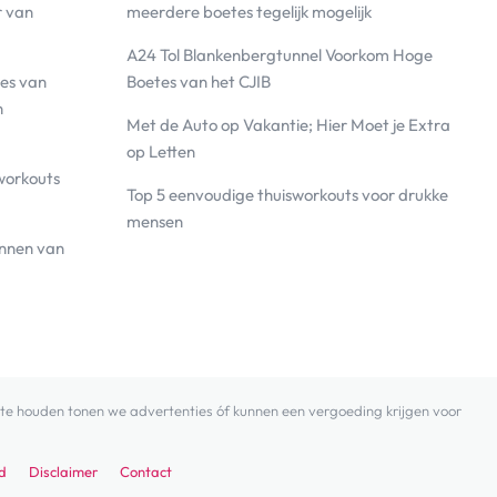
r van
meerdere boetes tegelijk mogelijk
A24 Tol Blankenbergtunnel Voorkom Hoge
es van
Boetes van het CJIB
n
Met de Auto op Vakantie; Hier Moet je Extra
op Letten
workouts
Top 5 eenvoudige thuisworkouts voor drukke
mensen
annen van
 zo te houden tonen we advertenties óf kunnen een vergoeding krijgen voor
d
Disclaimer
Contact