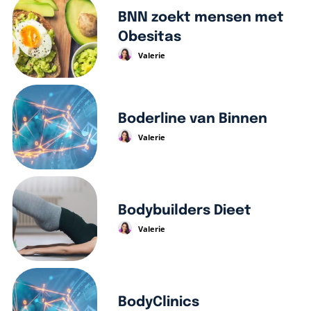
BNN zoekt mensen met
Obesitas
Valerie
Boderline van Binnen
Valerie
Bodybuilders Dieet
Valerie
BodyClinics