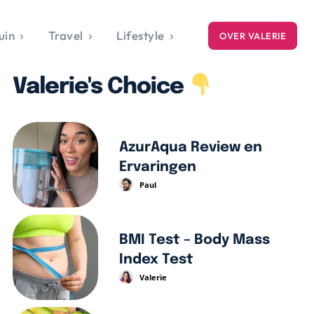
uin
Travel
Lifestyle
OVER VALERIE
ICE
Valerie's Choice
gets
style
AzurAqua Review en
Ervaringen
Paul
BMI Test – Body Mass
Index Test
Valerie