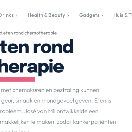
Drinks
Health & Beauty
Gadgets
Huis & T
VALERIE'S CHO
d eten rond chemotherapie
rie's Topics
Over Valerie
& Culture
Over Valerie
ten rond
Food & Drinks
 Drinks
De Top 5
Health & Beauty
Gad
ess & Opmerkelijk
Contact
Huis & Tuin
Travel
Life
herapie
le, Sport &
aamheid
s & Tech
 met chemokuren en bestraling kunnen
van Valerie
an geur, smaak en mondgevoel geven. Eten is
 & Beauty
robleem. José van Mil ontwikkelde een
Tuin
 & Media
emakkelijker te maken, zodat kankerpatiënten