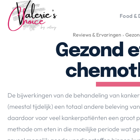
Food & 
Reviews & Ervaringen
Gezon
Vale
Travel 
Gezond e
Food &
Happyn
chemot
Lifesty
Duurz
Gadget
De bijwerkingen van de behandeling van kanker
Top 5 
(meestal tijdelijk) een totaal andere beleving v
Health
daardoor voor veel kankerpatiënten een groot p
Huis & 
Nieuws
methode om eten in die moeilijke periode wat g