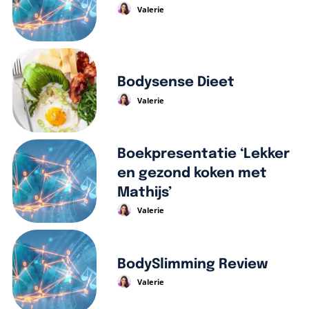
Valerie
Bodysense Dieet
Valerie
Boekpresentatie ‘Lekker
en gezond koken met
Mathijs’
Valerie
BodySlimming Review
Valerie