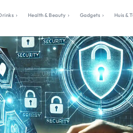
Drinks
Health & Beauty
Gadgets
Huis & T
VALERIE'S CHO
rie's Topics
Over Valerie
& Culture
Over Valerie
Food & Drinks
 Drinks
De Top 5
Health & Beauty
Gad
ess & Opmerkelijk
Contact
Huis & Tuin
Travel
Life
le, Sport &
aamheid
s & Tech
van Valerie
 & Beauty
Tuin
 & Media