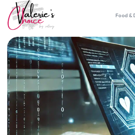
Food & 
Vale
Travel 
Food &
Happyn
Lifesty
Duurz
Gadget
Top 5 
Health
Huis & 
Nieuws