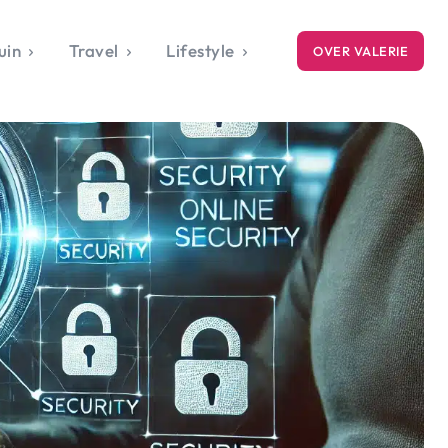
uin
Travel
Lifestyle
OVER VALERIE
ICE
gets
style