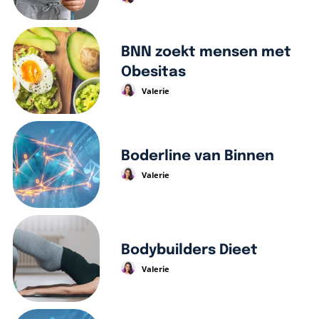
BNN zoekt mensen met
Obesitas
Valerie
Boderline van Binnen
Valerie
Bodybuilders Dieet
Valerie