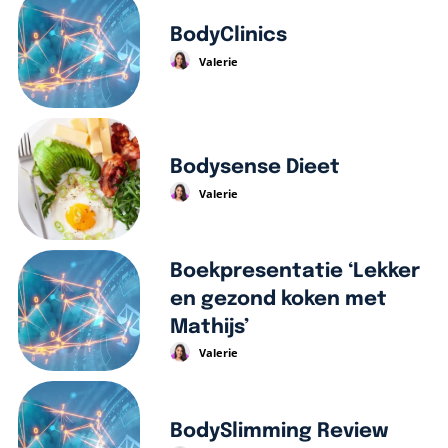
BodyClinics
Valerie
Bodysense Dieet
Valerie
Boekpresentatie ‘Lekker
en gezond koken met
Mathijs’
Valerie
BodySlimming Review