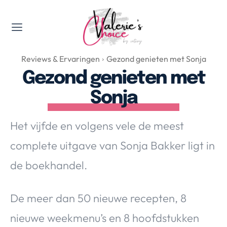
Valerie's Topics
Reviews & Ervaringen
Gezond genieten met Sonja
Travel & Culture
Gezond genieten met
Food & Drinks
Sonja
Happyness & Opmerkelijk
Lifestyle, Sport & Duurzaamheid
Het vijfde en volgens vele de meest
Gadgets & Tech
complete uitgave van Sonja Bakker ligt in
Top 5 van Valerie
Health & Beauty
de boekhandel.
Huis & Tuin
Nieuws & Media
De meer dan 50 nieuwe recepten, 8
nieuwe weekmenu’s en 8 hoofdstukken