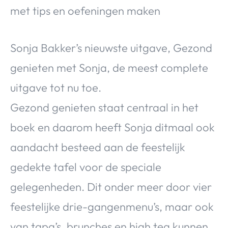
Over Valerie
met tips en oefeningen maken
Over Valerie
De Top 5
Sonja Bakker’s nieuwste uitgave, Gezond
Contact
genieten met Sonja, de meest complete
uitgave tot nu toe.
VALERIE'S CHOICE
Gezond genieten staat centraal in het
Food & Drinks
Health & Beauty
Gadgets
Huis & Tuin
boek en daarom heeft Sonja ditmaal ook
Travel
Lifestyle
aandacht besteed aan de feestelijk
gedekte tafel voor de speciale
gelegenheden. Dit onder meer door vier
feestelijke drie-gangenmenu’s, maar ook
van tapa’s, brunches en high tea kunnen