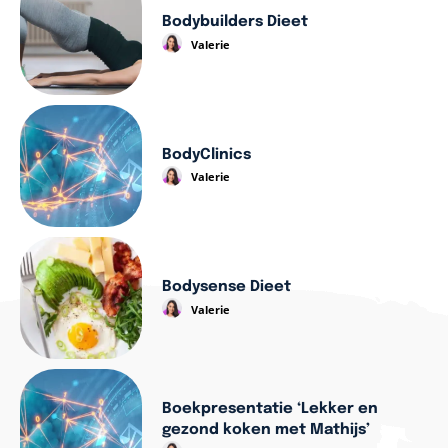
Bodybuilders Dieet
Valerie
BodyClinics
Valerie
Bodysense Dieet
Valerie
Boekpresentatie ‘Lekker en
gezond koken met Mathijs’