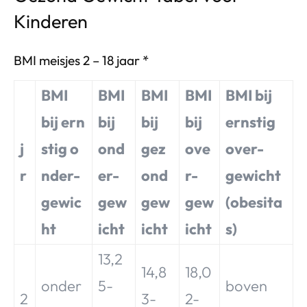
Kinderen
BMI meisjes 2 – 18 jaar *
BMI
BMI
BMI
BMI
BMI bij
bij
ern
bij
bij
bij
ernstig
j
stig
o
ond
gez
ove
over-
r
nder-
er-
ond
r-
gewicht
gewic
gew
gew
gew
(obesita
ht
icht
icht
icht
s)
13,2
14,8
18,0
onder
5-
boven
2
3-
2-