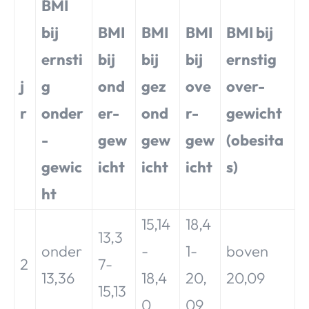
BMI
bij
BMI
BMI
BMI
BMI bij
ernsti
bij
bij
bij
ernstig
j
g
ond
gez
ove
over-
r
onder
er-
ond
r-
gewicht
-
gew
gew
gew
(obesita
gewic
icht
icht
icht
s)
ht
15,14
18,4
13,3
onder
-
1-
boven
2
7-
13,36
18,4
20,
20,09
15,13
0
09