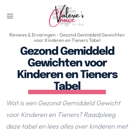
Valerie's Topics
Reviews & Ervaringen
Gezond Gemiddeld Gewichten
Travel & Culture
voor Kinderen en Tieners Tabel
Food & Drinks
Gezond Gemiddeld
Happyness & Opmerkelijk
Gewichten voor
Lifestyle, Sport & Duurzaamheid
Kinderen en Tieners
Gadgets & Tech
Tabel
Top 5 van Valerie
Health & Beauty
Wat is een Gezond Gemiddeld Gewicht
Huis & Tuin
Nieuws & Media
voor Kinderen en Tieners? Raadpleeg
deze tabel en lees alles over kinderen met