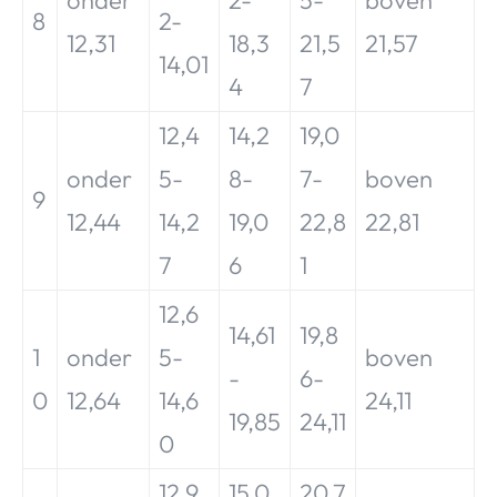
8
2-
12,31
18,3
21,5
21,57
14,01
4
7
12,4
14,2
19,0
onder
5-
8-
7-
boven
9
12,44
14,2
19,0
22,8
22,81
7
6
1
12,6
14,61
19,8
1
onder
5-
boven
-
6-
0
12,64
14,6
24,11
19,85
24,11
0
12,9
15,0
20,7