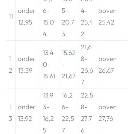
onder
6-
5-
4-
boven
11
12,95
15,0
20,7
25,4
25,42
4
3
2
21,6
13,4
15,62
1
onder
8-
boven
0-
-
2
13,39
26,6
26,67
15,61
21,67
7
13,9
16,2
22,5
1
onder
3-
6-
8-
boven
3
13,92
16,2
22,5
27,7
27,76
5
7
6