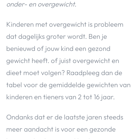
onder- en overgewicht.
Over Valerie
Over Valerie
Kinderen met overgewicht is probleem
De Top 5
Contact
dat dagelijks groter wordt. Ben je
benieuwd of jouw kind een gezond
VALERIE'S CHOICE
gewicht heeft. of juist overgewicht en
dieet moet volgen? Raadpleeg dan de
Food & Drinks
Health & Beauty
Gadgets
Huis & Tuin
Travel
Lifestyle
tabel voor de gemiddelde gewichten van
kinderen en tieners van 2 tot 16 jaar.
Ondanks dat er de laatste jaren steeds
meer aandacht is voor een gezonde