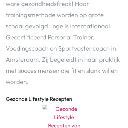
ware gezondheidsfreak! Haar
Over Valerie
trainingsmethode worden op grote
Over Valerie
De Top 5
schaal gevolgd. Inge is Internationaal
Contact
Gecertificeerd Personal Trainer,
Voedingscoach en Sportvastencoach in
VALERIE'S CHOICE
Amsterdam. Zij begeleidt in haar praktijk
Food & Drinks
Health & Beauty
Gadgets
Huis & Tuin
met succes mensen die fit en slank willen
Travel
Lifestyle
worden.
Gezonde Lifestyle Recepten