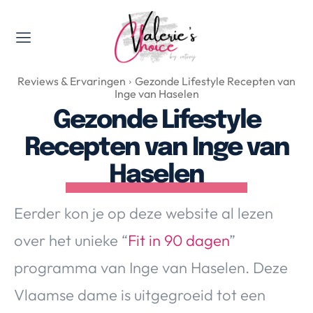
Valerie's Topics
Reviews & Ervaringen
Gezonde Lifestyle Recepten van
Travel & Culture
Inge van Haselen
Food & Drinks
Gezonde Lifestyle
Happyness & Opmerkelijk
Recepten van Inge van
Lifestyle, Sport & Duurzaamheid
Haselen
Gadgets & Tech
Top 5 van Valerie
Eerder kon je op deze website al lezen
Health & Beauty
over het unieke “
Fit in 90 dagen
”
Huis & Tuin
Nieuws & Media
programma van Inge van Haselen. Deze
Vlaamse dame is uitgegroeid tot een