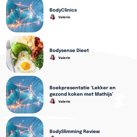
BodyClinics
Valerie
Bodysense Dieet
Valerie
Boekpresentatie ‘Lekker en
gezond koken met Mathijs’
Valerie
BodySlimming Review