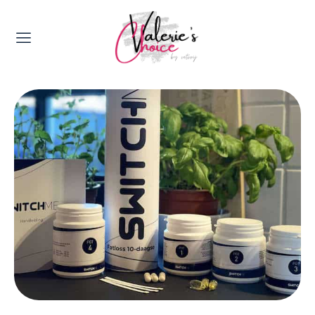
Valerie's Topics
Travel & Culture
Food & Drinks
Happyness & Opmerkelijk
Lifestyle, Sport & Duurzaamheid
Gadgets & Tech
Top 5 van Valerie
Health & Beauty
Huis & Tuin
Nieuws & Media