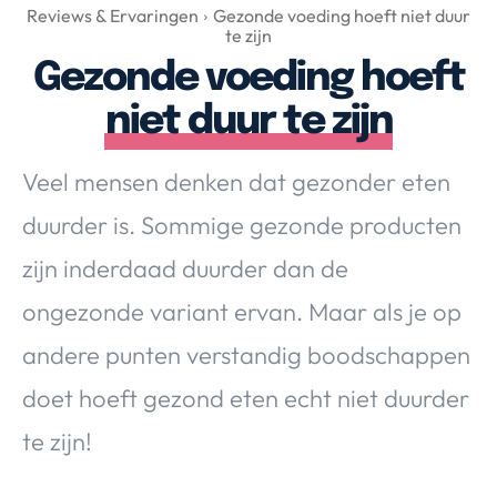
Over Valerie
Reviews & Ervaringen
Gezonde voeding hoeft niet duur
te zijn
Over Valerie
Gezonde voeding hoeft
De Top 5
niet duur te zijn
Contact
Veel mensen denken dat gezonder eten
VALERIE'S CHOICE
duurder is. Sommige gezonde producten
Food & Drinks
Health & Beauty
Gadgets
Huis & Tuin
zijn inderdaad duurder dan de
Travel
Lifestyle
ongezonde variant ervan. Maar als je op
andere punten verstandig boodschappen
doet hoeft gezond eten echt niet duurder
te zijn!