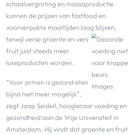
schaalvergroting en massaproductie
Over Valerie
kunnen de prijzen van fastfood en
Over Valerie
De Top 5
voorverpakte maaltijden laag
blijven,
Contact
terwijl verse groente en vers
fruit juist steeds meer
VALERIE'S CHOICE
luxeproducten worden.
Food & Drinks
Health & Beauty
Gadgets
Huis & Tuin
Travel
Lifestyle
”Voor armen is gezond eten
bijna niet meer mogelijk”,
zegt Jaap Seidell, hoogleraar voeding en
gezondheid aan de Vrije Universiteit in
Amsterdam. Hij vindt dat groente en fruit