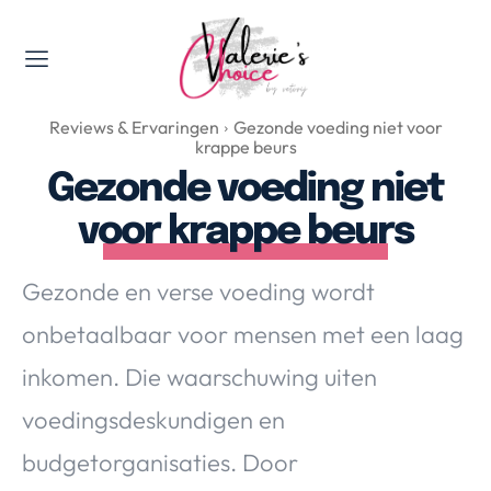
Valerie's Topics
Reviews & Ervaringen
Gezonde voeding niet voor
Travel & Culture
krappe beurs
Food & Drinks
Gezonde voeding niet
Happyness & Opmerkelijk
voor krappe beurs
Lifestyle, Sport & Duurzaamheid
Gadgets & Tech
Gezonde en verse voeding wordt
Top 5 van Valerie
onbetaalbaar voor mensen met een laag
Health & Beauty
inkomen. Die waarschuwing uiten
Huis & Tuin
Nieuws & Media
voedingsdeskundigen en
budgetorganisaties. Door