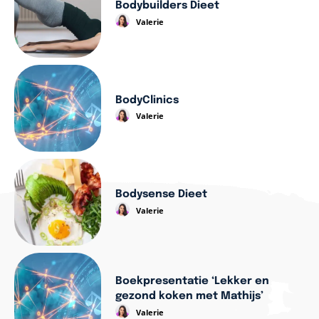
Bodybuilders Dieet
Valerie
BodyClinics
Valerie
Bodysense Dieet
Valerie
Boekpresentatie ‘Lekker en
gezond koken met Mathijs’
Valerie