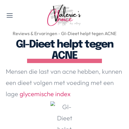
Valerie's Topics
Reviews & Ervaringen
GI-Dieet helpt tegen ACNE
Travel & Culture
GI-Dieet helpt tegen
Food & Drinks
ACNE
Happyness & Opmerkelijk
Lifestyle, Sport & Duurzaamheid
Mensen die last van acne hebben, kunnen
Gadgets & Tech
een dieet volgen met voeding met een
Top 5 van Valerie
Health & Beauty
lage
glycemische index
Huis & Tuin
Nieuws & Media