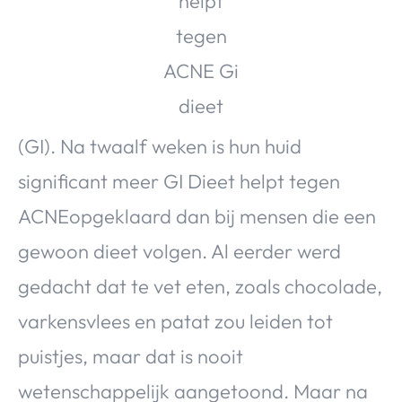
Over Valerie
Over Valerie
De Top 5
Contact
(GI). Na twaalf weken is hun huid
VALERIE'S CHOICE
significant meer GI Dieet helpt tegen
Food & Drinks
Health & Beauty
Gadgets
Huis & Tuin
ACNEopgeklaard dan bij mensen die een
Travel
Lifestyle
gewoon dieet volgen. Al eerder werd
gedacht dat te vet eten, zoals chocolade,
varkensvlees en patat zou leiden tot
puistjes, maar dat is nooit
wetenschappelijk aangetoond. Maar na