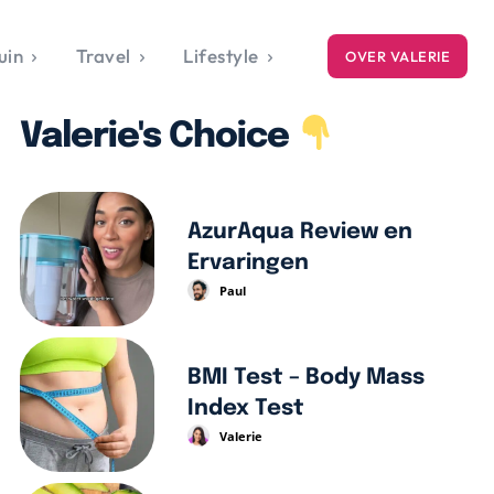
uin
Travel
Lifestyle
OVER VALERIE
ICE
Valerie's Choice
gets
style
AzurAqua Review en
Ervaringen
Paul
BMI Test – Body Mass
Index Test
Valerie