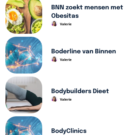
BNN zoekt mensen met
Obesitas
Valerie
Boderline van Binnen
Valerie
Bodybuilders Dieet
Valerie
BodyClinics