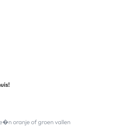
uis!
rie�n oranje of groen vallen