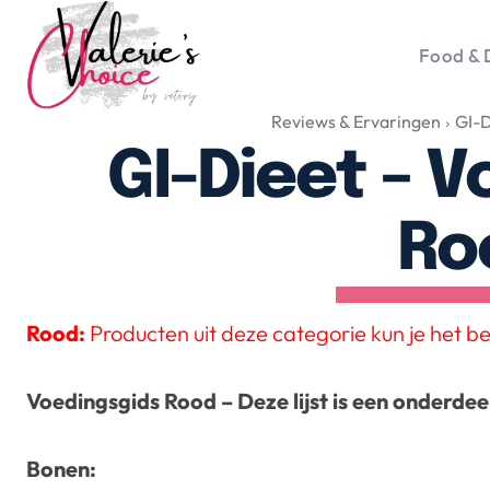
Food & 
Reviews & Ervaringen
GI-D
Vale
Travel 
GI-Dieet – 
Food &
Happyn
Ro
Lifesty
Duurz
Gadget
Rood:
Producten uit deze categorie kun je het b
Top 5 
Health
Voedingsgids Rood – Deze lijst is een onderdee
Huis & 
Nieuws
Bonen: