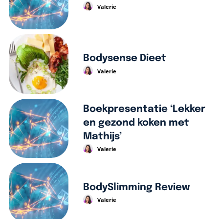
Valerie
Bodysense Dieet
Valerie
Boekpresentatie ‘Lekker
en gezond koken met
Mathijs’
Valerie
BodySlimming Review
Valerie