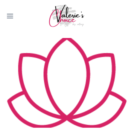
Valerie's Topics
Travel & Culture
Food & Drinks
Happyness & Opmerkelijk
Lifestyle, Sport & Duurzaamheid
Gadgets & Tech
Top 5 van Valerie
Health & Beauty
Huis & Tuin
Nieuws & Media