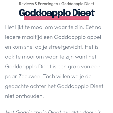
Over Valerie
Reviews & Ervaringen
Goddoapplo Dieet
Goddoapplo Dieet
Over Valerie
De Top 5
Het lijkt te mooi om waar te zijn. Eet na
Contact
iedere maaltijd een Goddoapplo appel
VALERIE'S CHOICE
en kom snel op je streefgewicht. Het is
ook te mooi om waar te zijn want het
Food & Drinks
Health & Beauty
Gadgets
Huis & Tuin
Goddoapplo Dieet is een grap van een
Travel
Lifestyle
paar Zeeuwen. Toch willen we je de
gedachte achter het Goddoapplo Dieet
niet onthouden.
Het Goddoapplo Dieet maakte deel uit