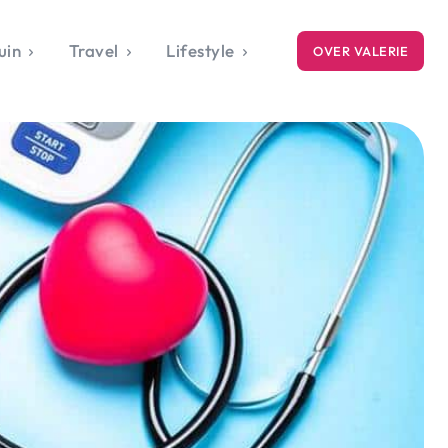
uin
Travel
Lifestyle
OVER VALERIE
ICE
gets
style