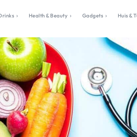
Drinks
Health & Beauty
Gadgets
Huis & T
VALERIE'S CHO
rie's Topics
Over Valerie
& Culture
Over Valerie
Food & Drinks
 Drinks
De Top 5
Health & Beauty
Gad
ess & Opmerkelijk
Contact
Huis & Tuin
Travel
Life
le, Sport &
aamheid
s & Tech
van Valerie
 & Beauty
Tuin
 & Media