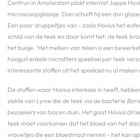
Centrun in Amsterdam plakt internist Joppe Hov
microscoopglaasje. Dan schuift hij een dun glaz
Een paar druppeltjes van ­- zoals Hovius het eufem
schild van de teek en daar komt het: de teek braa
het buisje. ‘Het melken van teken is een bewerkeli
hooguit enkele microliters speeksel per teek ve
interessante stoffen uit het speeksel nu al maken
De stoffen waar Hovius interesse in heeft, hebb
ziekte van Lyme die de teek via de bacterie
Borr
bezoekers van bos en duin. Het gaat Hovius dit ke
teek moet voorkomen dat het bloed van het slachtoff
vrouwtjes die een bloedmaal nemen ­- het kan 