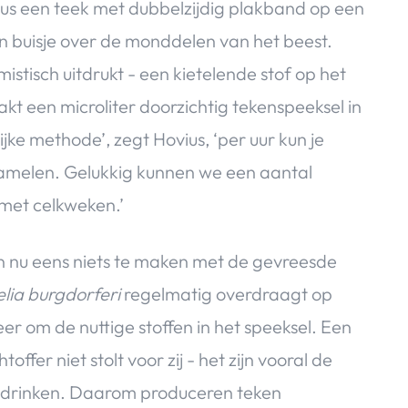
ius een teek met dubbelzijdig plakband op een
en buisje over de monddelen van het beest.
istisch uitdrukt ­- een kietelende stof op het
kt een microliter doorzichtig tekenspeeksel in
jke methode’, zegt Hovius, ‘per uur kun je
rzamelen. Gelukkig kunnen we een aantal
 met celkweken.’
en nu eens niets te maken met de gevreesde
elia burgdorferi
regelmatig overdraagt op
er om de nuttige stoffen in het speeksel. Een
er niet stolt voor zij -­ het zijn vooral de
opdrinken. Daarom produceren teken