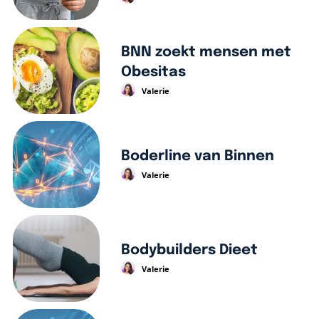
BNN zoekt mensen met
Obesitas
Valerie
Boderline van Binnen
Valerie
Bodybuilders Dieet
Valerie