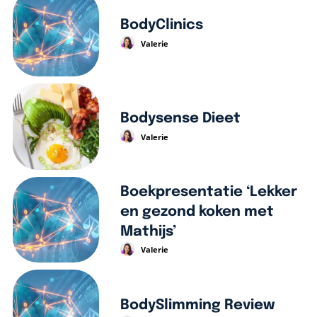
BodyClinics
Valerie
Bodysense Dieet
Valerie
Boekpresentatie ‘Lekker
en gezond koken met
Mathijs’
Valerie
BodySlimming Review