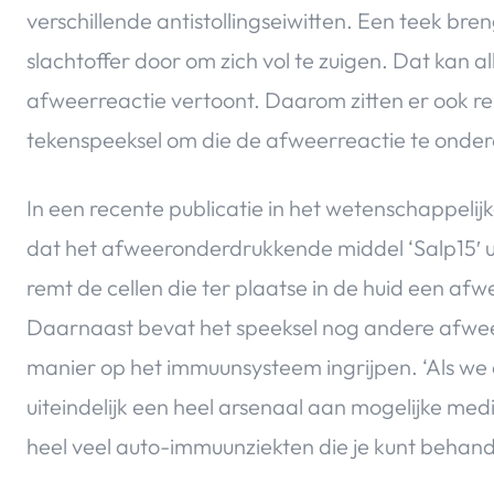
verschillende antistollingseiwitten. Een teek br
slachtoffer door om zich vol te zuigen. Dat kan al
afweerreactie vertoont. Daarom zitten er ook re
tekenspeeksel om die de afweerreactie te onde
In een recente publicatie in het wetenschappelijke
dat het afweeronderdrukkende middel ‘Salp15′ uit
remt de cellen die ter plaatse in de huid een a
Daarnaast bevat het speeksel nog andere afwee
manier op het immuunsysteem ingrijpen. ‘Als we a
uiteindelijk een heel arsenaal aan mogelijke medic
heel veel auto-immuunziekten die je kunt beha