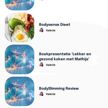
Bodysense Dieet
Valerie
Boekpresentatie ‘Lekker en
gezond koken met Mathijs’
Valerie
BodySlimming Review
Valerie