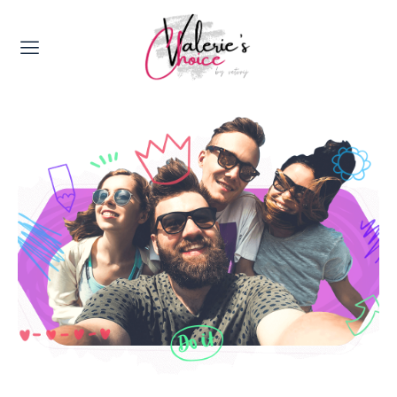
Valerie's Topics
Travel & Culture
Food & Drinks
Happyness & Opmerkelijk
Lifestyle, Sport & Duurzaamheid
Gadgets & Tech
Top 5 van Valerie
Health & Beauty
Huis & Tuin
Nieuws & Media