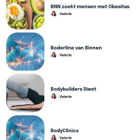
BNN zoekt mensen met Obesitas
Valerie
Boderline van Binnen
Valerie
Bodybuilders Dieet
Valerie
BodyClinics
Valerie