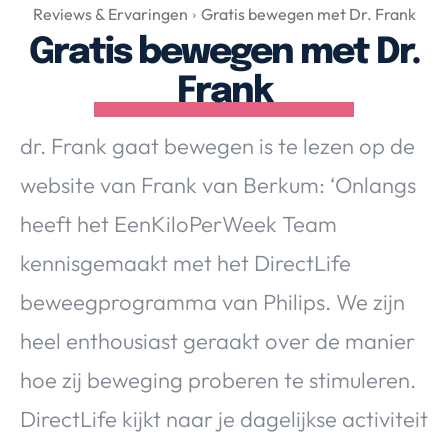
Over Valerie
Reviews & Ervaringen
Gratis bewegen met Dr. Frank
Gratis bewegen met Dr.
Over Valerie
De Top 5
Frank
Contact
dr. Frank gaat bewegen is te lezen op de
VALERIE'S CHOICE
website van Frank van Berkum: ‘Onlangs
heeft het EenKiloPerWeek Team
Food & Drinks
Health & Beauty
Gadgets
Huis & Tuin
kennisgemaakt met het DirectLife
Travel
Lifestyle
beweegprogramma van Philips. We zijn
heel enthousiast geraakt over de manier
hoe zij beweging proberen te stimuleren.
DirectLife kijkt naar je dagelijkse activiteit