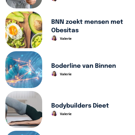
BNN zoekt mensen met
Obesitas
Valerie
Boderline van Binnen
Valerie
Bodybuilders Dieet
Valerie