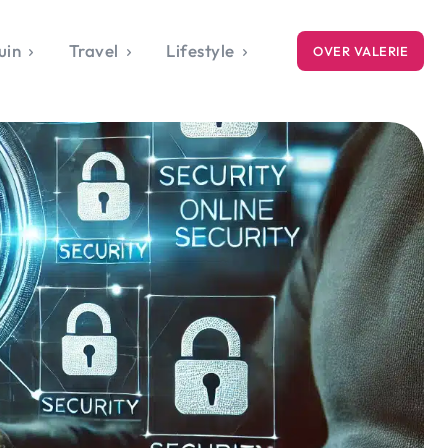
uin
Travel
Lifestyle
OVER VALERIE
ICE
gets
style