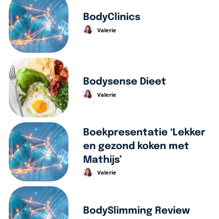
BodyClinics
Valerie
Bodysense Dieet
Valerie
Boekpresentatie ‘Lekker
en gezond koken met
Mathijs’
Valerie
BodySlimming Review