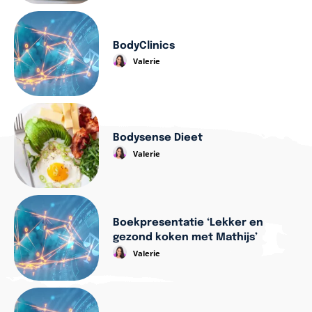
BodyClinics
Valerie
Bodysense Dieet
Valerie
Boekpresentatie ‘Lekker en
gezond koken met Mathijs’
Valerie