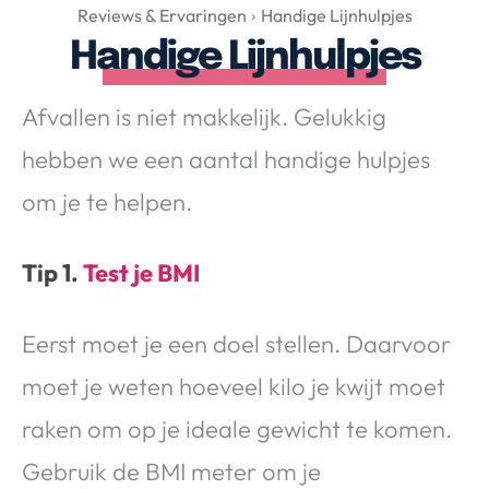
Over Valerie
Reviews & Ervaringen
Handige Lijnhulpjes
Handige Lijnhulpjes
Over Valerie
De Top 5
Afvallen is niet makkelijk. Gelukkig
Contact
hebben we een aantal handige hulpjes
VALERIE'S CHOICE
om je te helpen.
Food & Drinks
Health & Beauty
Gadgets
Huis & Tuin
Tip 1.
Test je BMI
Travel
Lifestyle
Eerst moet je een doel stellen. Daarvoor
moet je weten hoeveel kilo je kwijt moet
raken om op je ideale gewicht te komen.
Gebruik de BMI meter om je