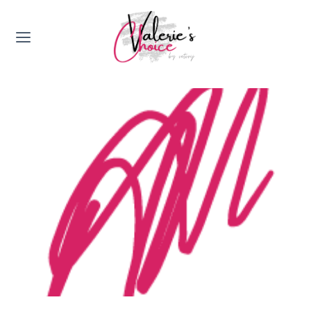
Valerie's Topics
Travel & Culture
Food & Drinks
Happyness & Opmerkelijk
Lifestyle, Sport & Duurzaamheid
Gadgets & Tech
Top 5 van Valerie
Health & Beauty
Huis & Tuin
Nieuws & Media