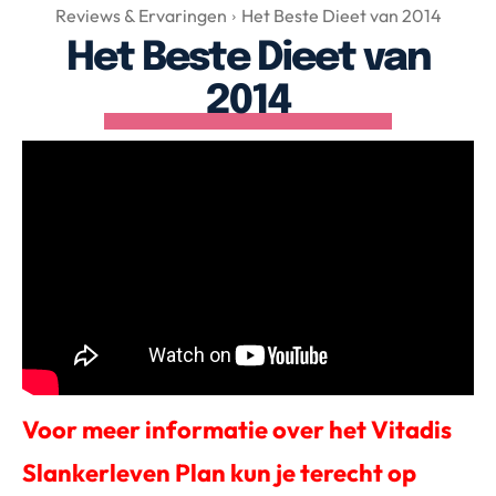
Over Valerie
Reviews & Ervaringen
Het Beste Dieet van 2014
Het Beste Dieet van
Over Valerie
De Top 5
2014
Contact
VALERIE'S CHOICE
Food & Drinks
Health & Beauty
Gadgets
Huis & Tuin
Travel
Lifestyle
Voor meer informatie over het Vitadis
Slankerleven Plan kun je terecht op