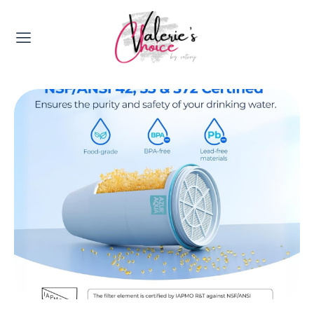
Valerie's Topics
Travel & Culture
Food & Drinks
Happyness & Opmerkelijk
Lifestyle, Sport & Duurzaamheid
Gadgets & Tech
Top 5 van Valerie
Health & Beauty
Huis & Tuin
Nieuws & Media