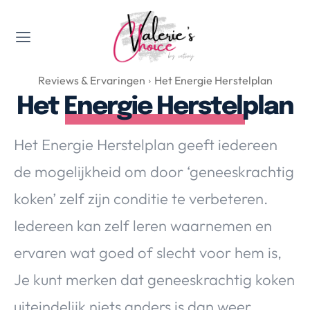
Valerie's Topics
Reviews & Ervaringen
Het Energie Herstelplan
Travel & Culture
Het Energie Herstelplan
Food & Drinks
Happyness & Opmerkelijk
Het Energie Herstelplan geeft iedereen
Lifestyle, Sport & Duurzaamheid
de mogelijkheid om door ‘geneeskrachtig
Gadgets & Tech
koken’ zelf zijn conditie te verbeteren.
Top 5 van Valerie
Health & Beauty
Iedereen kan zelf leren waarnemen en
Huis & Tuin
ervaren wat goed of slecht voor hem is,
Nieuws & Media
Je kunt merken dat geneeskrachtig koken
uiteindelijk niets anders is dan weer