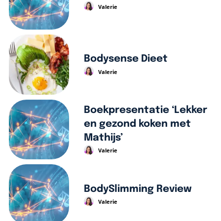
Valerie
Bodysense Dieet
Valerie
Boekpresentatie ‘Lekker
en gezond koken met
Mathijs’
Valerie
BodySlimming Review
Valerie