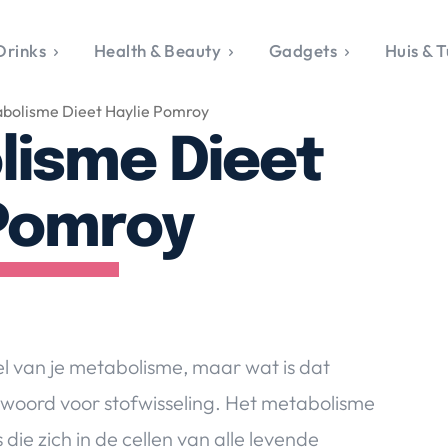
Drinks
Health & Beauty
Gadgets
Huis & T
VALERIE'S CHO
bolisme Dieet Haylie Pomroy
rie's Topics
Over Valerie
& Culture
Over Valerie
lisme Dieet
Food & Drinks
 Drinks
De Top 5
Health & Beauty
Gad
ess & Opmerkelijk
Contact
Huis & Tuin
Travel
Life
 Pomroy
le, Sport &
aamheid
s & Tech
van Valerie
 & Beauty
l van je metabolisme, maar wat is dat
Tuin
woord voor stofwisseling. Het metabolisme
 & Media
die zich in de cellen van alle levende