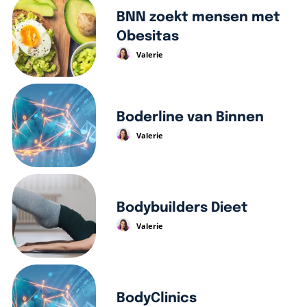
BNN zoekt mensen met
Obesitas
Valerie
Boderline van Binnen
Valerie
Bodybuilders Dieet
Valerie
BodyClinics