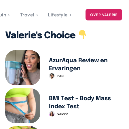
uin
Travel
Lifestyle
OVER VALERIE
ICE
Valerie's Choice
gets
style
AzurAqua Review en
Ervaringen
Paul
BMI Test – Body Mass
Index Test
Valerie