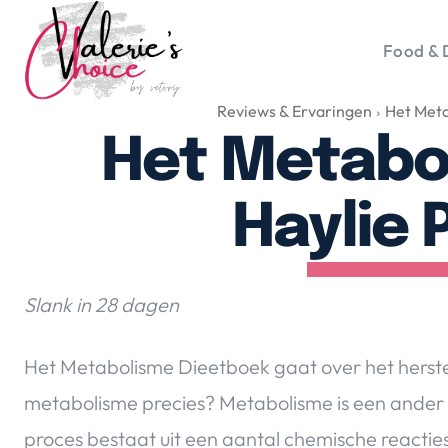
Food & 
Reviews & Ervaringen
Het Meta
Vale
Travel 
Het Metabo
Food &
Happyn
Haylie
Lifesty
Duurz
Gadget
Slank in 28 dagen
Top 5 
Health
Het Metabolisme Dieetboek gaat over het herste
Huis & 
metabolisme precies? Metabolisme is een ander 
Nieuws
proces bestaat uit een aantal chemische reacties 