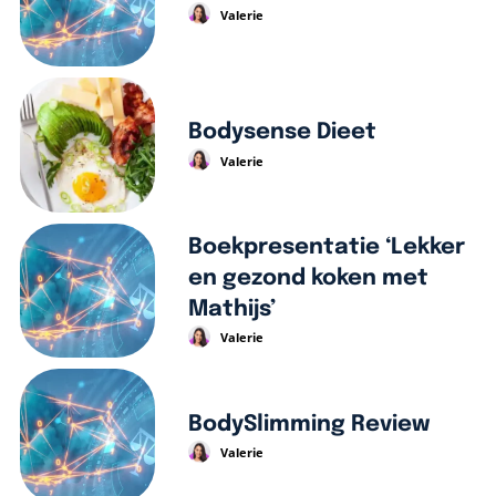
Valerie
Bodysense Dieet
Valerie
Boekpresentatie ‘Lekker
en gezond koken met
Mathijs’
Valerie
BodySlimming Review
Valerie