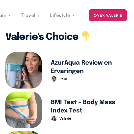
uin
Travel
Lifestyle
OVER VALERIE
ICE
Valerie's Choice
gets
style
AzurAqua Review en
Ervaringen
Paul
BMI Test – Body Mass
Index Test
Valerie