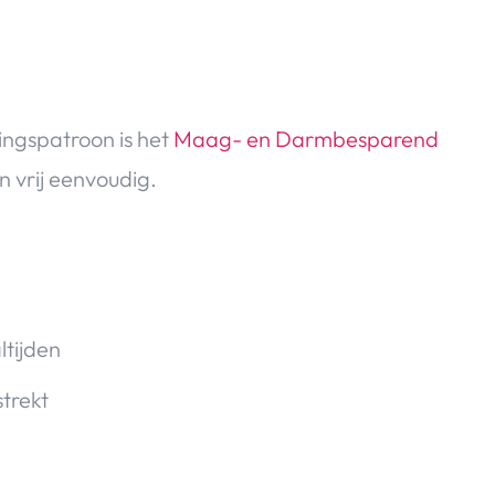
ingspatroon is het
Maag- en Darmbesparend
n vrij eenvoudig.
ltijden
strekt