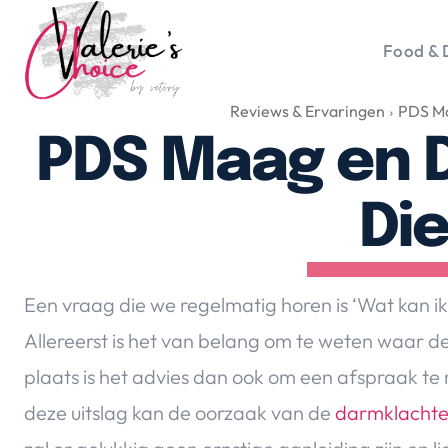
Food & 
Reviews & Ervaringen
PDS Ma
Vale
Travel 
PDS Maag en 
Food &
Happyn
Di
Lifesty
Duurz
Gadget
Een vraag die we regelmatig horen is ‘Wat kan 
Top 5 
Allereerst is het van belang om te weten waar 
Health
plaats is het advies dan ook om een afspraak te
Huis & 
Nieuws
deze uitslag kan de oorzaak van de
darmklacht