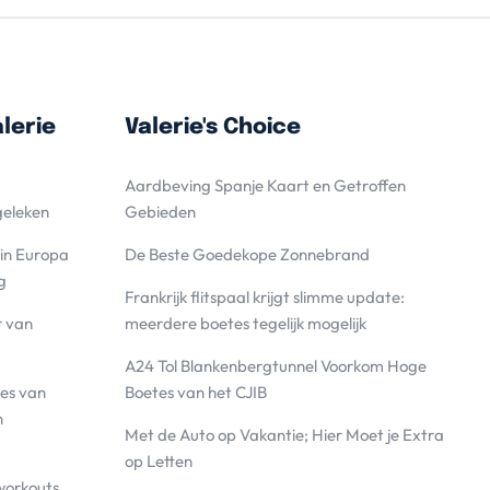
lerie
Valerie's Choice
Aardbeving Spanje Kaart en Getroffen
geleken
Gebieden
 in Europa
De Beste Goedekope Zonnebrand
g
Frankrijk flitspaal krijgt slimme update:
r van
meerdere boetes tegelijk mogelijk
A24 Tol Blankenbergtunnel Voorkom Hoge
es van
Boetes van het CJIB
n
Met de Auto op Vakantie; Hier Moet je Extra
op Letten
workouts