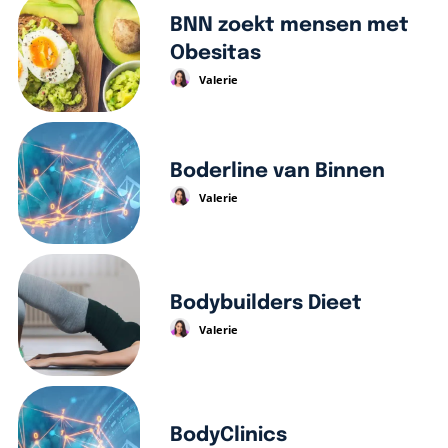
BNN zoekt mensen met
Obesitas
Valerie
Boderline van Binnen
Valerie
Bodybuilders Dieet
Valerie
BodyClinics