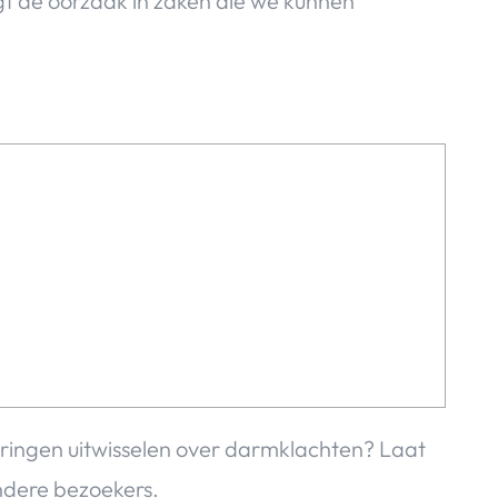
ligt de oorzaak in zaken die we kunnen
aringen uitwisselen over darmklachten? Laat
dere bezoekers.