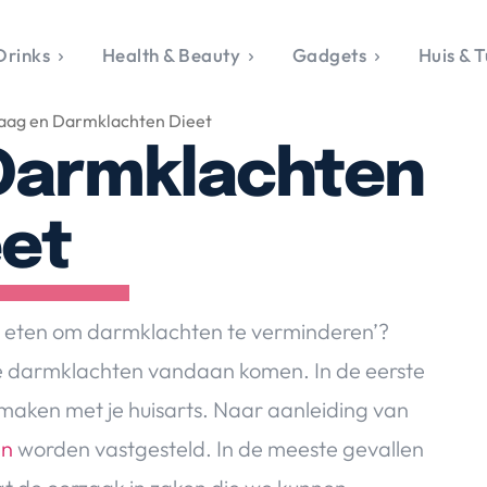
Drinks
Health & Beauty
Gadgets
Huis & T
VALERIE'S CHO
ag en Darmklachten Dieet
rie's Topics
Over Valerie
& Culture
Over Valerie
Darmklachten
Food & Drinks
 Drinks
De Top 5
Health & Beauty
Gad
ess & Opmerkelijk
Contact
Huis & Tuin
Travel
Life
eet
le, Sport &
aamheid
s & Tech
ik eten om darmklachten te verminderen’?
van Valerie
de darmklachten vandaan komen. In de eerste
 & Beauty
 maken met je huisarts. Naar aanleiding van
Tuin
 & Media
en
worden vastgesteld. In de meeste gevallen