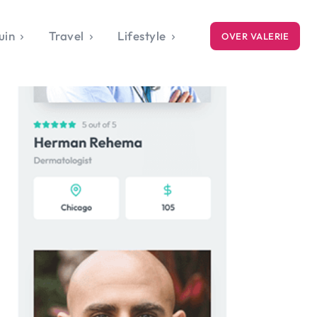
uin
Travel
Lifestyle
OVER VALERIE
ICE
gets
style