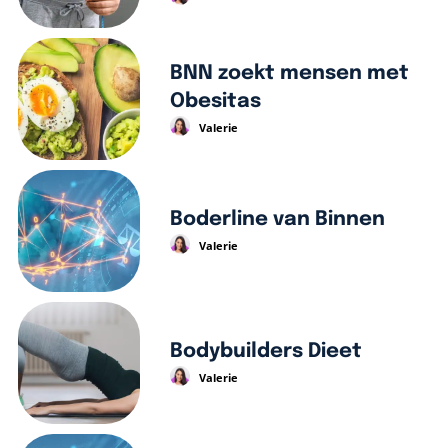
BNN zoekt mensen met
Obesitas
Valerie
Boderline van Binnen
Valerie
Bodybuilders Dieet
Valerie