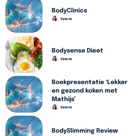
BodyClinics
Valerie
Bodysense Dieet
Valerie
Boekpresentatie ‘Lekker
en gezond koken met
Mathijs’
Valerie
BodySlimming Review