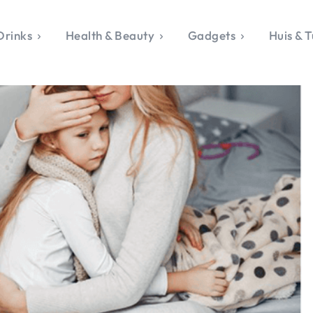
Drinks
Health & Beauty
Gadgets
Huis & T
VALERIE'S CHO
rie's Topics
Over Valerie
& Culture
Over Valerie
Food & Drinks
 Drinks
De Top 5
Health & Beauty
Gad
ess & Opmerkelijk
Contact
Huis & Tuin
Travel
Life
le, Sport &
aamheid
s & Tech
van Valerie
 & Beauty
Tuin
 & Media