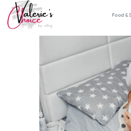
Food & 
Vale
Travel 
Food &
Happyn
Lifesty
Duurz
Gadget
Top 5 
Health
Huis & 
Nieuws