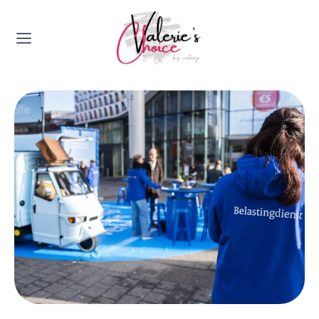
Valerie's Topics
Travel & Culture
Food & Drinks
Happyness & Opmerkelijk
Lifestyle, Sport & Duurzaamheid
Gadgets & Tech
Top 5 van Valerie
Health & Beauty
Huis & Tuin
Nieuws & Media