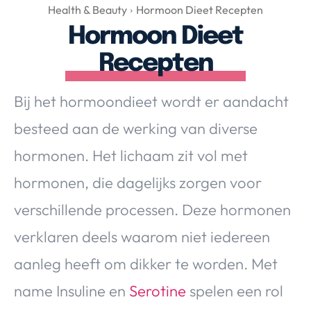
Over Valerie
Health & Beauty
Hormoon Dieet Recepten
Hormoon Dieet
Over Valerie
De Top 5
Recepten
Contact
Bij het hormoondieet wordt er aandacht
VALERIE'S CHOICE
besteed aan de werking van diverse
hormonen. Het lichaam zit vol met
Food & Drinks
Health & Beauty
Gadgets
Huis & Tuin
hormonen, die dagelijks zorgen voor
Travel
Lifestyle
verschillende processen. Deze hormonen
verklaren deels waarom niet iedereen
aanleg heeft om dikker te worden. Met
name Insuline en
Serotine
spelen een rol