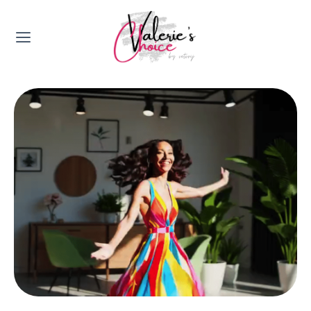
Valerie's Topics
Travel & Culture
Food & Drinks
Happyness & Opmerkelijk
Lifestyle, Sport & Duurzaamheid
Gadgets & Tech
Top 5 van Valerie
Health & Beauty
Huis & Tuin
Nieuws & Media