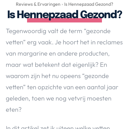
Over Valerie
Reviews & Ervaringen
Is Hennepzaad Gezond?
Is Hennepzaad Gezond?
Over Valerie
De Top 5
Tegenwoordig valt de term “gezonde
Contact
vetten” erg vaak. Je hoort het in reclames
VALERIE'S CHOICE
van margarine en andere producten,
maar wat betekent dat eigenlijk? En
Food & Drinks
Health & Beauty
Gadgets
Huis & Tuin
waarom zijn het nu opeens “gezonde
Travel
Lifestyle
vetten” ten opzichte van een aantal jaar
geleden, toen we nog vetvrij moesten
eten?
In dit artikel zet ik uiteen welke vetten