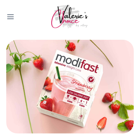
Valerie's Topics
Travel & Culture
Food & Drinks
Happyness & Opmerkelijk
Lifestyle, Sport & Duurzaamheid
Gadgets & Tech
Top 5 van Valerie
Health & Beauty
Huis & Tuin
Nieuws & Media