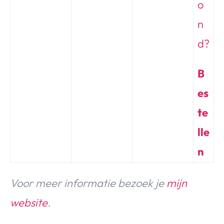
B
es
te
lle
n
Voor meer informatie bezoek je
mijn
website
.