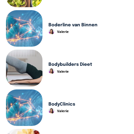
Boderline van Binnen
Valerie
Bodybuilders Dieet
Valerie
BodyClinics
Valerie