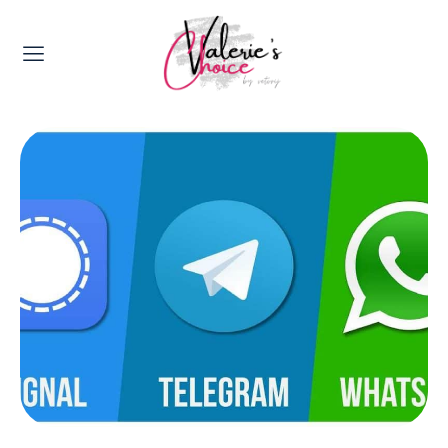
Valerie's Topics
Travel & Culture
Food & Drinks
Happyness & Opmerkelijk
Lifestyle, Sport & Duurzaamheid
Gadgets & Tech
Top 5 van Valerie
Health & Beauty
Huis & Tuin
Nieuws & Media