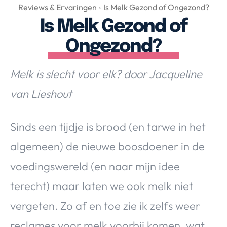
Over Valerie
Reviews & Ervaringen
Is Melk Gezond of Ongezond?
Is Melk Gezond of
Over Valerie
De Top 5
Ongezond?
Contact
Melk is slecht voor elk? door Jacqueline
VALERIE'S CHOICE
van Lieshout
Food & Drinks
Health & Beauty
Gadgets
Huis & Tuin
Sinds een tijdje is brood (en tarwe in het
Travel
Lifestyle
algemeen) de nieuwe boosdoener in de
voedingswereld (en naar mijn idee
terecht) maar laten we ook melk niet
vergeten. Zo af en toe zie ik zelfs weer
reclames voor melk voorbij komen, wat