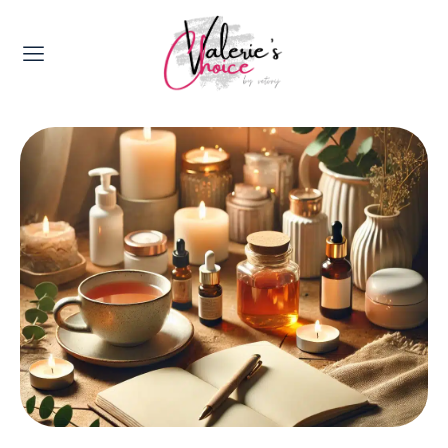
Valerie's Topics
Travel & Culture
Food & Drinks
Happyness & Opmerkelijk
Lifestyle, Sport & Duurzaamheid
Gadgets & Tech
Top 5 van Valerie
Health & Beauty
Huis & Tuin
Nieuws & Media