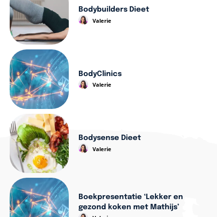
Bodybuilders Dieet
Valerie
BodyClinics
Valerie
Bodysense Dieet
Valerie
Boekpresentatie ‘Lekker en
gezond koken met Mathijs’