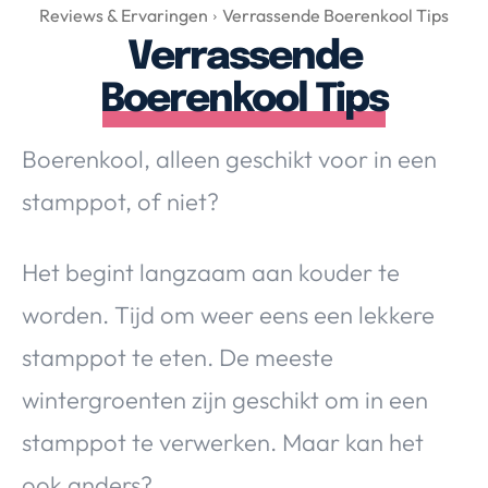
Over Valerie
Reviews & Ervaringen
Verrassende Boerenkool Tips
Verrassende
Over Valerie
De Top 5
Boerenkool Tips
Contact
Boerenkool, alleen geschikt voor in een
VALERIE'S CHOICE
stamppot, of niet?
Food & Drinks
Health & Beauty
Gadgets
Huis & Tuin
Het begint langzaam aan kouder te
Travel
Lifestyle
worden. Tijd om weer eens een lekkere
stamppot te eten. De meeste
wintergroenten zijn geschikt om in een
stamppot te verwerken. Maar kan het
ook anders?