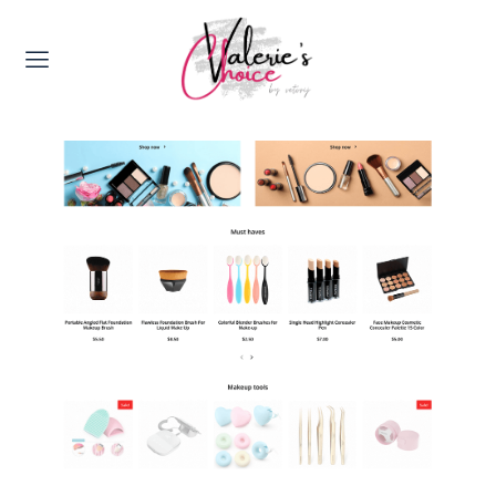
Valerie's Topics
Travel & Culture
Food & Drinks
Happyness & Opmerkelijk
Lifestyle, Sport & Duurzaamheid
Gadgets & Tech
Top 5 van Valerie
Health & Beauty
Huis & Tuin
Nieuws & Media