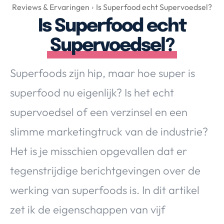
Over Valerie
Reviews & Ervaringen
Is Superfood echt Supervoedsel?
Is Superfood echt
Over Valerie
De Top 5
Supervoedsel?
Contact
Superfoods zijn hip, maar hoe super is
VALERIE'S CHOICE
superfood nu eigenlijk? Is het echt
supervoedsel of een verzinsel en een
Food & Drinks
Health & Beauty
Gadgets
Huis & Tuin
slimme marketingtruck van de industrie?
Travel
Lifestyle
Het is je misschien opgevallen dat er
tegenstrijdige berichtgevingen over de
werking van superfoods is. In dit artikel
zet ik de eigenschappen van vijf