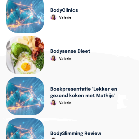
BodyClinics
Valerie
Bodysense Dieet
Valerie
Boekpresentatie ‘Lekker en
gezond koken met Mathijs’
Valerie
BodySlimming Review