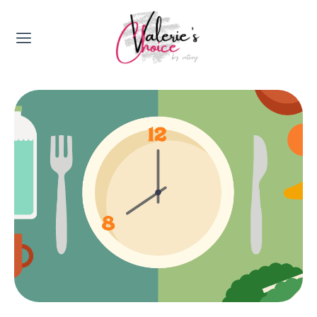
Valerie's Topics
Travel & Culture
Food & Drinks
Happyness & Opmerkelijk
Lifestyle, Sport & Duurzaamheid
Gadgets & Tech
Top 5 van Valerie
Health & Beauty
Huis & Tuin
Nieuws & Media