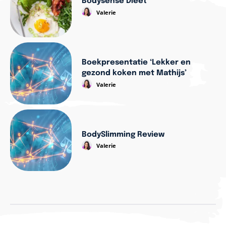
Bodysense Dieet
Valerie
Boekpresentatie ‘Lekker en
gezond koken met Mathijs’
Valerie
BodySlimming Review
Valerie