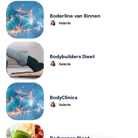
Boderline van Binnen
Valerie
Bodybuilders Dieet
Valerie
BodyClinics
Valerie