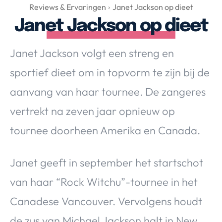
Over Valerie
Reviews & Ervaringen
Janet Jackson op dieet
Janet Jackson op dieet
Over Valerie
De Top 5
Janet Jackson volgt een streng en
Contact
sportief dieet om in topvorm te zijn bij de
VALERIE'S CHOICE
aanvang van haar tournee. De zangeres
vertrekt na zeven jaar opnieuw op
Food & Drinks
Health & Beauty
Gadgets
Huis & Tuin
tournee doorheen Amerika en Canada.
Travel
Lifestyle
Janet geeft in september het startschot
van haar “Rock Witchu”-tournee in het
Canadese Vancouver. Vervolgens houdt
de zus van Michael Jackson halt in New