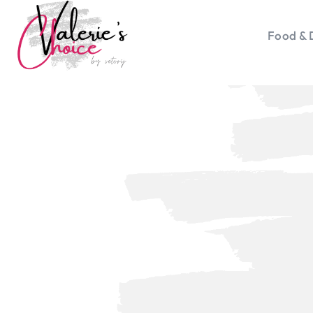
Food & 
Vale
Travel 
Food &
Happyn
Lifesty
Duurz
Gadget
Top 5 
Health
Huis & 
Nieuws