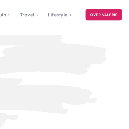
uin
Travel
Lifestyle
OVER VALERIE
ICE
gets
style