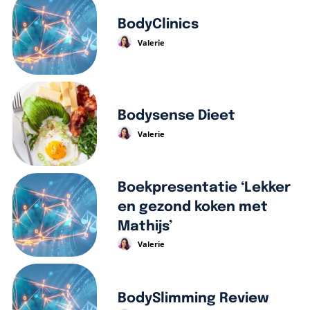
BodyClinics
Valerie
Bodysense Dieet
Valerie
Boekpresentatie ‘Lekker
en gezond koken met
Mathijs’
Valerie
BodySlimming Review