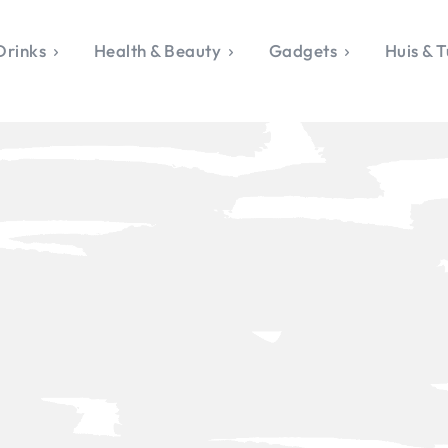
Drinks
Health & Beauty
Gadgets
Huis & T
VALERIE'S CHO
rie's Topics
Over Valerie
& Culture
Over Valerie
Food & Drinks
 Drinks
De Top 5
Health & Beauty
Gad
ess & Opmerkelijk
Contact
Huis & Tuin
Travel
Life
le, Sport &
aamheid
s & Tech
van Valerie
 & Beauty
Tuin
 & Media