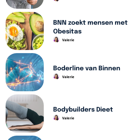
BNN zoekt mensen met
Obesitas
Valerie
Boderline van Binnen
Valerie
Bodybuilders Dieet
Valerie