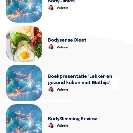
BodyClinics
Valerie
Bodysense Dieet
Valerie
Boekpresentatie ‘Lekker en
gezond koken met Mathijs’
Valerie
BodySlimming Review
Valerie