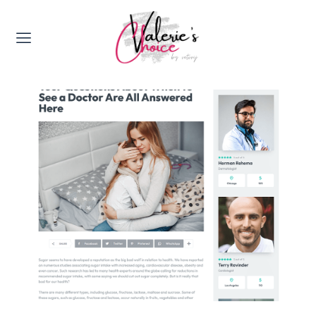
Valerie's Topics
Travel & Culture
Food & Drinks
Happyness & Opmerkelijk
Lifestyle, Sport & Duurzaamheid
Gadgets & Tech
Top 5 van Valerie
Health & Beauty
Huis & Tuin
Nieuws & Media