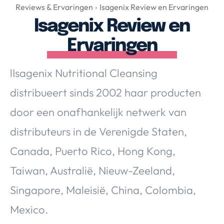
Over Valerie
Reviews & Ervaringen
Isagenix Review en Ervaringen
Isagenix Review en
Over Valerie
De Top 5
Ervaringen
Contact
lIsagenix Nutritional Cleansing
VALERIE'S CHOICE
distribueert sinds 2002 haar producten
door een onafhankelijk netwerk van
Food & Drinks
Health & Beauty
Gadgets
Huis & Tuin
distributeurs in de Verenigde Staten,
Travel
Lifestyle
Canada, Puerto Rico, Hong Kong,
Taiwan, Australië, Nieuw-Zeeland,
Singapore, Maleisië, China, Colombia,
Mexico.