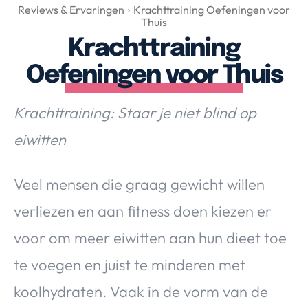
Over Valerie
Reviews & Ervaringen
Krachttraining Oefeningen voor
Thuis
Over Valerie
Krachttraining
De Top 5
Oefeningen voor Thuis
Contact
Krachttraining: Staar je niet blind op
VALERIE'S CHOICE
eiwitten
Food & Drinks
Health & Beauty
Gadgets
Huis & Tuin
Travel
Lifestyle
Veel mensen die graag gewicht willen
verliezen en aan fitness doen kiezen er
voor om meer eiwitten aan hun dieet toe
te voegen en juist te minderen met
koolhydraten. Vaak in de vorm van de