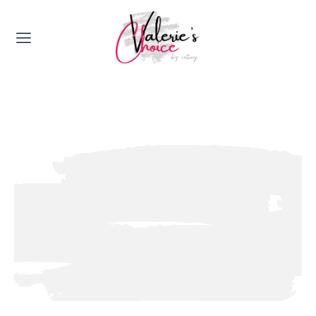
Valerie's Topics
Travel & Culture
Food & Drinks
Happyness & Opmerkelijk
Lifestyle, Sport & Duurzaamheid
Gadgets & Tech
Top 5 van Valerie
Health & Beauty
Huis & Tuin
Nieuws & Media