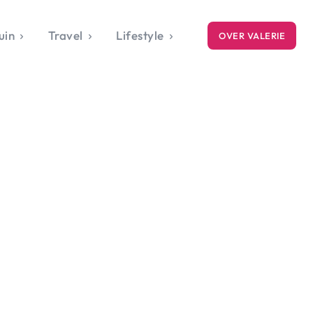
uin
Travel
Lifestyle
OVER VALERIE
ICE
gets
style