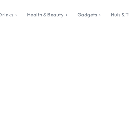
Drinks
Health & Beauty
Gadgets
Huis & T
VALERIE'S CHO
rie's Topics
Over Valerie
& Culture
Over Valerie
Food & Drinks
 Drinks
De Top 5
Health & Beauty
Gad
ess & Opmerkelijk
Contact
Huis & Tuin
Travel
Life
le, Sport &
aamheid
s & Tech
van Valerie
 & Beauty
Tuin
 & Media