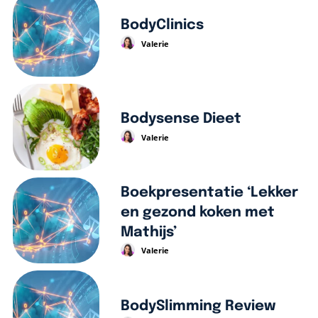
BodyClinics
Valerie
Bodysense Dieet
Valerie
Boekpresentatie ‘Lekker
en gezond koken met
Mathijs’
Valerie
BodySlimming Review