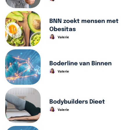
BNN zoekt mensen met
Obesitas
Valerie
Boderline van Binnen
Valerie
Bodybuilders Dieet
Valerie