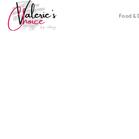
Food & 
Vale
Travel 
Food &
Happyn
Lifesty
Duurz
Gadget
Top 5 
Health
Huis & 
Nieuws