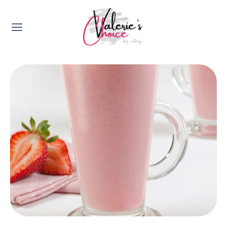
Valerie's Topics
Travel & Culture
Food & Drinks
Happyness & Opmerkelijk
Lifestyle, Sport & Duurzaamheid
Gadgets & Tech
Top 5 van Valerie
Health & Beauty
Huis & Tuin
Nieuws & Media