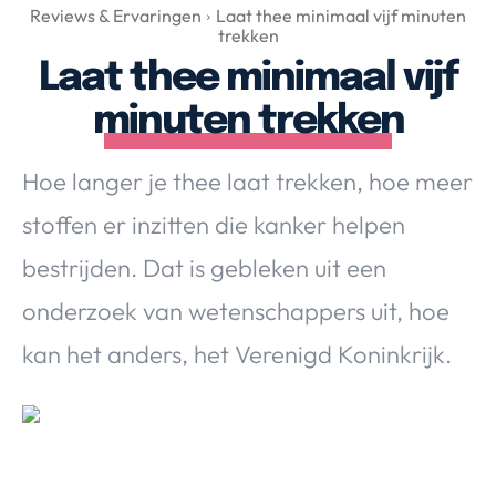
Over Valerie
Reviews & Ervaringen
Laat thee minimaal vijf minuten
trekken
Over Valerie
Laat thee minimaal vijf
De Top 5
minuten trekken
Contact
Hoe langer je thee laat trekken, hoe meer
VALERIE'S CHOICE
stoffen er inzitten die kanker helpen
Food & Drinks
Health & Beauty
Gadgets
Huis & Tuin
bestrijden. Dat is gebleken uit een
Travel
Lifestyle
onderzoek van wetenschappers uit, hoe
kan het anders, het Verenigd Koninkrijk.