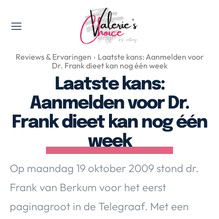
Valerie's Topics
Reviews & Ervaringen
Laatste kans: Aanmelden voor
Travel & Culture
Dr. Frank dieet kan nog één week
Food & Drinks
Laatste kans:
Happyness & Opmerkelijk
Aanmelden voor Dr.
Lifestyle, Sport & Duurzaamheid
Frank dieet kan nog één
Gadgets & Tech
week
Top 5 van Valerie
Health & Beauty
Op maandag 19 oktober 2009 stond dr.
Huis & Tuin
Nieuws & Media
Frank van Berkum voor het eerst
paginagroot in de Telegraaf. Met een