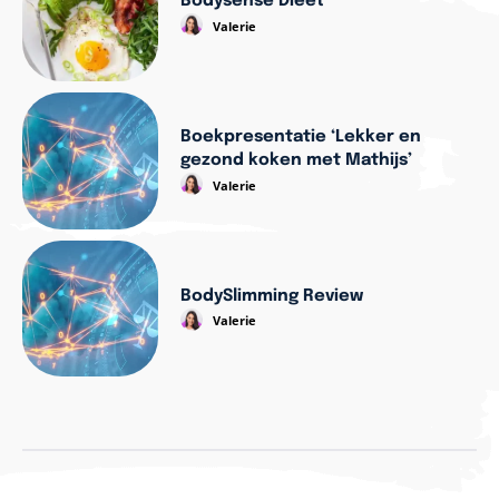
Bodysense Dieet
Valerie
Boekpresentatie ‘Lekker en
gezond koken met Mathijs’
Valerie
BodySlimming Review
Valerie