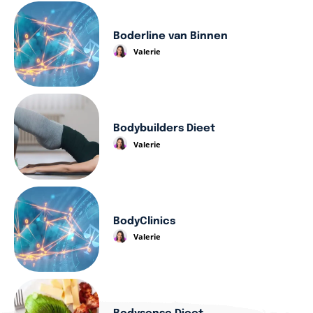
Boderline van Binnen
Valerie
Bodybuilders Dieet
Valerie
BodyClinics
Valerie