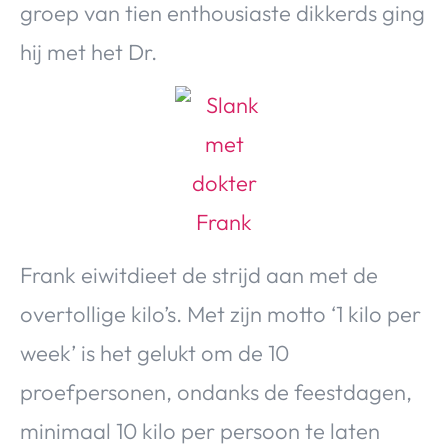
groep van tien enthousiaste dikkerds ging
Over Valerie
hij met het Dr.
Over Valerie
De Top 5
Contact
VALERIE'S CHOICE
Food & Drinks
Health & Beauty
Gadgets
Huis & Tuin
Travel
Lifestyle
Frank eiwitdieet de strijd aan met de
overtollige kilo’s. Met zijn motto ‘1 kilo per
week’ is het gelukt om de 10
proefpersonen, ondanks de feestdagen,
minimaal 10 kilo per persoon te laten