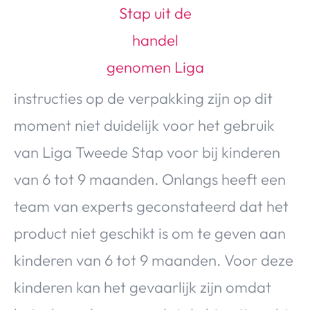
Over Valerie
Over Valerie
De Top 5
Contact
instructies op de verpakking zijn op dit
VALERIE'S CHOICE
moment niet duidelijk voor het gebruik
van Liga Tweede Stap voor bij kinderen
Food & Drinks
Health & Beauty
Gadgets
Huis & Tuin
van 6 tot 9 maanden. Onlangs heeft een
Travel
Lifestyle
team van experts geconstateerd dat het
product niet geschikt is om te geven aan
kinderen van 6 tot 9 maanden. Voor deze
kinderen kan het gevaarlijk zijn omdat