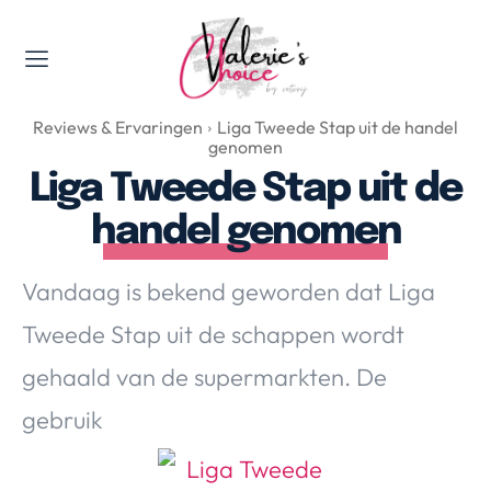
Valerie's Topics
Reviews & Ervaringen
Liga Tweede Stap uit de handel
Travel & Culture
genomen
Food & Drinks
Liga Tweede Stap uit de
Happyness & Opmerkelijk
handel genomen
Lifestyle, Sport & Duurzaamheid
Gadgets & Tech
Vandaag is bekend geworden dat Liga
Top 5 van Valerie
Tweede Stap uit de schappen wordt
Health & Beauty
gehaald van de supermarkten. De
Huis & Tuin
Nieuws & Media
gebruik