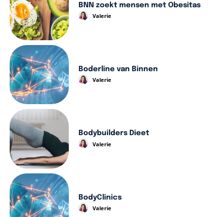
BNN zoekt mensen met Obesitas
Valerie
Boderline van Binnen
Valerie
Bodybuilders Dieet
Valerie
BodyClinics
Valerie