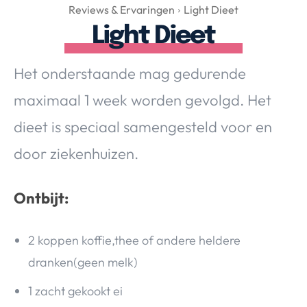
Over Valerie
Reviews & Ervaringen
Light Dieet
Light Dieet
Over Valerie
De Top 5
Het onderstaande mag gedurende
Contact
maximaal 1 week worden gevolgd. Het
VALERIE'S CHOICE
dieet is speciaal samengesteld voor en
door ziekenhuizen.
Food & Drinks
Health & Beauty
Gadgets
Huis & Tuin
Travel
Lifestyle
Ontbijt:
2 koppen koffie,thee of andere heldere
dranken(geen melk)
1 zacht gekookt ei