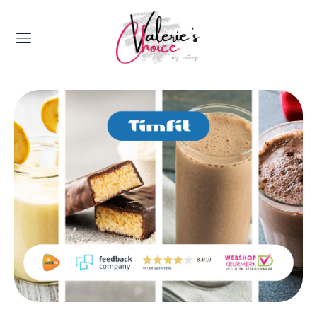
Valerie's Topics
Travel & Culture
Food & Drinks
Happyness & Opmerkelijk
Lifestyle, Sport & Duurzaamheid
Gadgets & Tech
Top 5 van Valerie
Health & Beauty
Huis & Tuin
Nieuws & Media