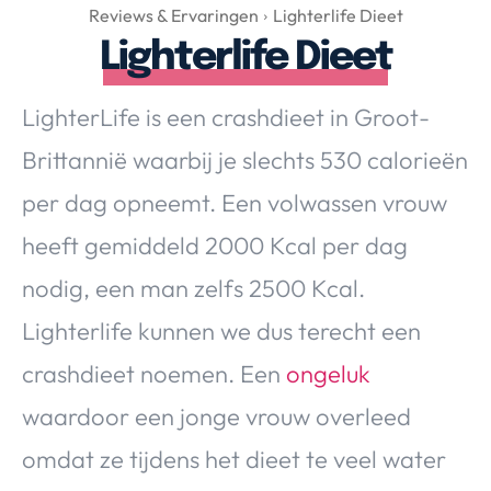
Over Valerie
Reviews & Ervaringen
Lighterlife Dieet
Lighterlife Dieet
Over Valerie
De Top 5
LighterLife is een crashdieet in Groot-
Contact
Brittannië waarbij je slechts 530 calorieën
VALERIE'S CHOICE
per dag opneemt. Een volwassen vrouw
heeft gemiddeld 2000 Kcal per dag
Food & Drinks
Health & Beauty
Gadgets
Huis & Tuin
nodig, een man zelfs 2500 Kcal.
Travel
Lifestyle
Lighterlife kunnen we dus terecht een
crashdieet noemen. Een
ongeluk
waardoor een jonge vrouw overleed
omdat ze tijdens het dieet te veel water