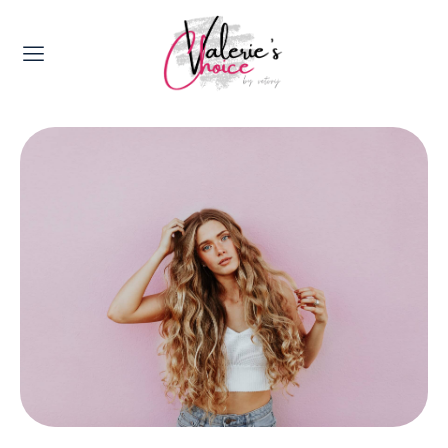
Valerie's Topics
Travel & Culture
Food & Drinks
Happyness & Opmerkelijk
Lifestyle, Sport & Duurzaamheid
Gadgets & Tech
Top 5 van Valerie
Health & Beauty
Huis & Tuin
Nieuws & Media