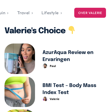
uin
Travel
Lifestyle
OVER VALERIE
ICE
Valerie's Choice
gets
style
AzurAqua Review en
Ervaringen
Paul
BMI Test – Body Mass
Index Test
Valerie