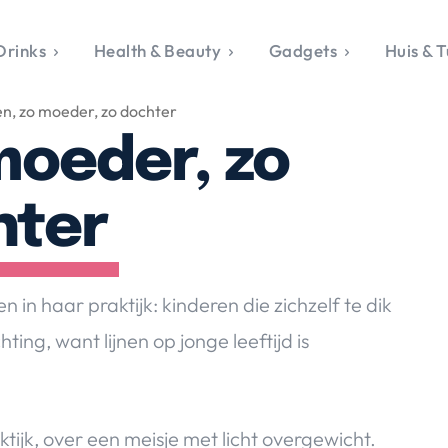
Drinks
Health & Beauty
Gadgets
Huis & T
VALERIE'S CHO
en, zo moeder, zo dochter
rie's Topics
Over Valerie
& Culture
Over Valerie
 moeder, zo
Food & Drinks
 Drinks
De Top 5
Health & Beauty
Gad
ess & Opmerkelijk
Contact
Huis & Tuin
Travel
Life
hter
le, Sport &
aamheid
s & Tech
n in haar praktijk: kinderen die zichzelf te dik
van Valerie
ing, want lijnen op jonge leeftijd is
 & Beauty
Tuin
 & Media
aktijk, over een meisje met licht overgewicht.