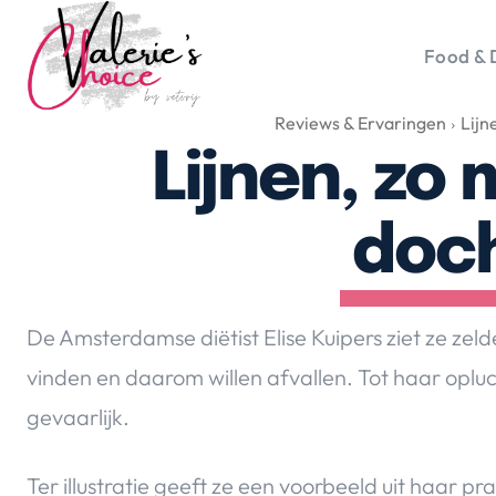
Food & 
Reviews & Ervaringen
Lijn
Vale
Travel 
Lijnen, zo
Food &
Happyn
doc
Lifesty
Duurz
Gadget
De Amsterdamse diëtist Elise Kuipers ziet ze zelde
Top 5 
vinden en daarom willen afvallen. Tot haar oplucht
Health
gevaarlijk.
Huis & 
Nieuws
Ter illustratie geeft ze een voorbeeld uit haar pr