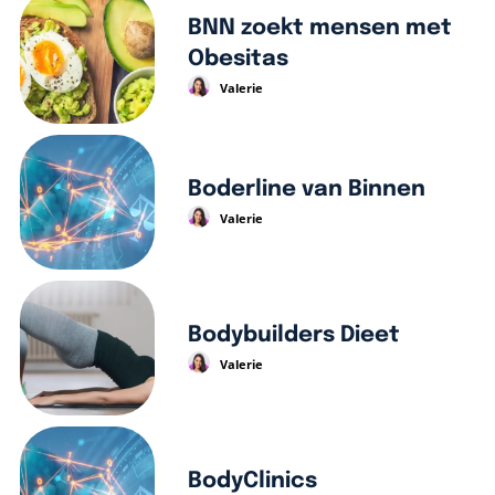
BNN zoekt mensen met
Obesitas
Valerie
Boderline van Binnen
Valerie
Bodybuilders Dieet
Valerie
BodyClinics