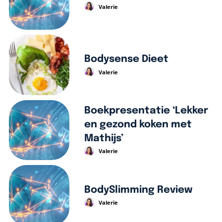
Valerie
Bodysense Dieet
Valerie
Boekpresentatie ‘Lekker
en gezond koken met
Mathijs’
Valerie
BodySlimming Review
Valerie